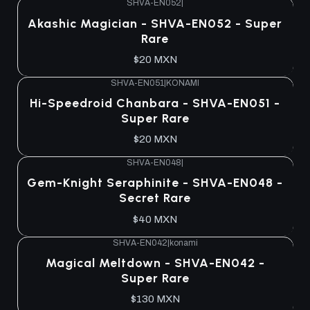
SHVA-EN052
|
Agotado
Akashic Magician - SHVA-EN052 - Super
Rare
$20 MXN
SHVA-EN051
|
KONAMI
Agotado
Hi-Speedroid Chanbara - SHVA-EN051 -
Super Rare
$20 MXN
SHVA-EN048
|
Agotado
Gem-Knight Seraphinite - SHVA-EN048 -
Secret Rare
$40 MXN
SHVA-EN042
|
konami
Agotado
Magical Meltdown - SHVA-EN042 -
Super Rare
$130 MXN