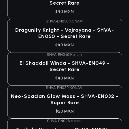
Secret Rare
$40 MXN
SHVA-EN050
|
KONAMI
Dragunity Knight - Vajrayana - SHVA-
EN050 - Secret Rare
$40 MXN
SHVA-EN049
|
Konami
El Shaddoll Winda - SHVA-EN049 -
Secret Rare
$40 MXN
SHVA-EN032
|
KONAMI
Neo-Spacian Glow Moss - SHVA-EN032 -
Super Rare
$20 MXN
SHVA-EN026
|
konami