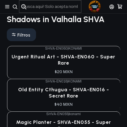
No olviden reportar sus depositos y transferencias por Whatsapp
Shadows in Valhalla SHVA
Filtros
SHVA-EN060
|
KONAMI
Urgent Ritual Art - SHVA-EN060 - Super
Rare
$20 MXN
SHVA-EN016
|
KONAMI
Old Entity Cthugua - SHVA-EN016 -
Secret Rare
$40 MXN
SHVA-EN055
|
konami
Magic Planter - SHVA-EN055 - Super