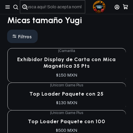
No olviden reportar sus depositos y transferencias por Whatsapp
Micas tamaño Yugi
Filtros
|
Camarilla
Exhibidor Display de Carta con Mica
Magnética 35 Pts
$150 MXN
|
Unicorn Game Plus
Top Loader Paquete con 25
$130 MXN
|
Unicorn Game Plus
Top Loader Paquete con 100
$500 MXN