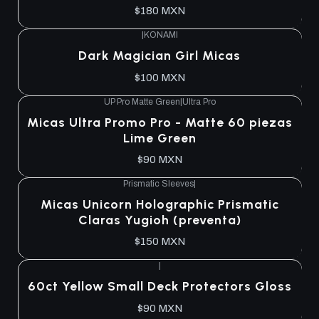
$180 MXN
|
KONAMI
Agotado
Dark Magician Girl Micas
$100 MXN
UP Pro Matte Green
|
Ultra Pro
Agotado
Micas Ultra Promo Pro - Matte 60 piezas
Lime Green
$90 MXN
Prismatic Sleeves
|
Agotado
Micas Unicorn Holographic Prismatic
Claras Yugioh (preventa)
$150 MXN
|
Agotado
60ct Yellow Small Deck Protectors Gloss
$90 MXN