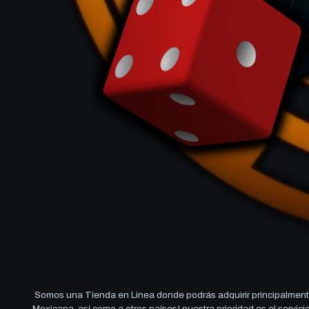
Somos una Tienda en Linea donde podrás adquirir principalmente
Mexicana, así como a otros países! nuestra prioridad es el servi