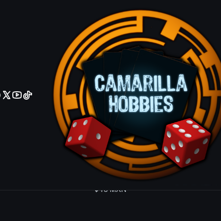
No olviden reportar sus depositos y transferencias por Whatsapp
 CT04
CT04-EN003
|
KONAMI
 Hero - Plasma - CT04-EN003 - Secret Rare (Dañ
$465 MXN
CT04-EN003
|
KONAMI
Destiny Hero - Plasma - CT04-EN003 - Secret Rar
$465 MXN
CT04-EN002
|
KONAMI
al Beast Sapphire Pegasus - CT04-EN002 - Secre
$40 MXN