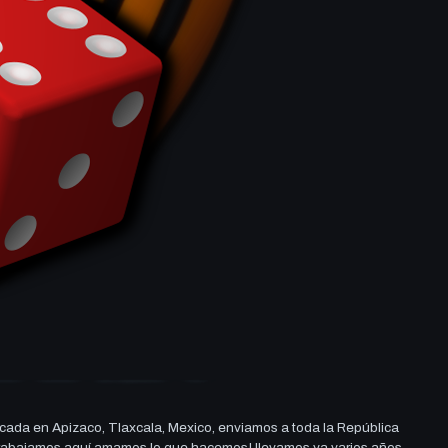
cada en Apizaco, Tlaxcala, Mexico, enviamos a toda la República
ue trabajamos aquí amamos lo que hacemos! llevamos ya varios años