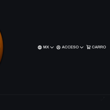
Filtros
o menor)
MX
ACCESO
CARRO
e
t Rare