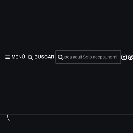
Collectible Tin Series 4
Agotado
Destiny
MENÚ
BUSCAR
Agotado
Agotado
Cryst