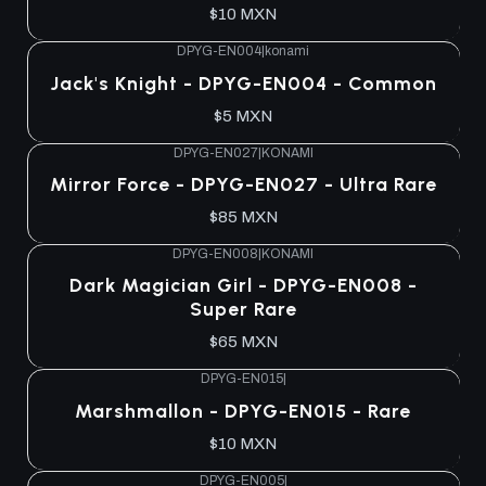
$10 MXN
DPYG-EN004
|
konami
Jack's Knight - DPYG-EN004 - Common
$5 MXN
DPYG-EN027
|
KONAMI
Agotado
Mirror Force - DPYG-EN027 - Ultra Rare
$85 MXN
DPYG-EN008
|
KONAMI
Agotado
Dark Magician Girl - DPYG-EN008 -
Super Rare
$65 MXN
DPYG-EN015
|
Agotado
Marshmallon - DPYG-EN015 - Rare
$10 MXN
DPYG-EN005
|