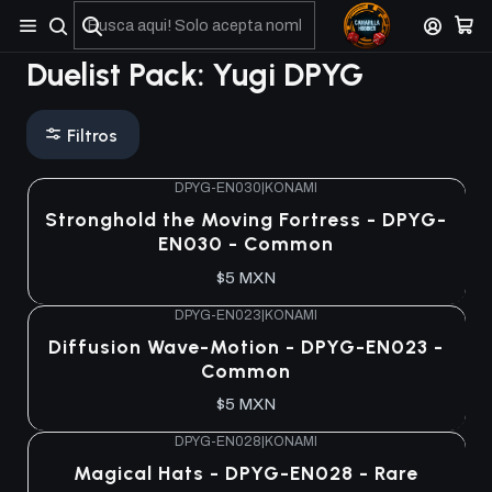
No olviden reportar sus depositos y transferencias por Whatsapp
Duelist Pack: Yugi DPYG
Filtros
DPYG-EN030
|
KONAMI
Stronghold the Moving Fortress - DPYG-
EN030 - Common
$5 MXN
DPYG-EN023
|
KONAMI
Diffusion Wave-Motion - DPYG-EN023 -
Common
$5 MXN
DPYG-EN028
|
KONAMI
Magical Hats - DPYG-EN028 - Rare