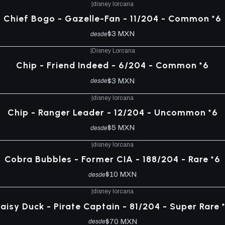
|
disney lorcana
Chief Bogo - Gazelle-Fan - 11/204 - Common *6
$3 MXN
desde
|
Disney Lorcana
Chip - Friend Indeed - 6/204 - Common *6
$3 MXN
desde
|
disney lorcana
Chip - Ranger Leader - 12/204 - Uncommon *6
$5 MXN
desde
|
disney lorcana
Cobra Bubbles - Former CIA - 188/204 - Rare *6
$10 MXN
desde
|
disney lorcana
aisy Duck - Pirate Captain - 81/204 - Super Rare 
$70 MXN
desde