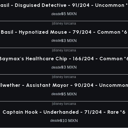
asil - Disguised Detective - 91/204 - Uncommon 
$5 MXN
desde
|
disney lorcana
Basil - Hypnotized Mouse - 79/204 - Common *6
$3 MXN
desde
|
disney lorcana
Baymax's Healthcare Chip - 166/204 - Common *
$3 MXN
desde
|
disney lorcana
llwether - Assistant Mayor - 90/204 - Uncommon
$5 MXN
desde
|
disney lorcana
Captain Hook - Underhanded - 71/204 - Rare *6
$10 MXN
desde