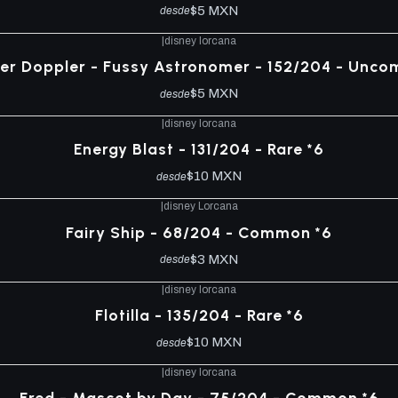
$5 MXN
desde
|
disney lorcana
ber Doppler - Fussy Astronomer - 152/204 - Unc
$5 MXN
desde
|
disney lorcana
Energy Blast - 131/204 - Rare *6
$10 MXN
desde
|
disney Lorcana
Fairy Ship - 68/204 - Common *6
$3 MXN
desde
|
disney lorcana
Flotilla - 135/204 - Rare *6
$10 MXN
desde
|
disney lorcana
Fred - Mascot by Day - 75/204 - Common *6