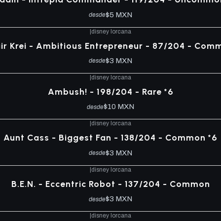
$5 MXN
desde
|
disney lorcana
air Krei - Ambitious Entrepreneur - 87/204 - Com
$3 MXN
desde
|
disney lorcana
Ambush! - 198/204 - Rare *6
$10 MXN
desde
|
disney lorcana
Aunt Cass - Biggest Fan - 138/204 - Common *6
$3 MXN
desde
|
disney lorcana
B.E.N. - Eccentric Robot - 137/204 - Common
$3 MXN
desde
|
disney lorcana