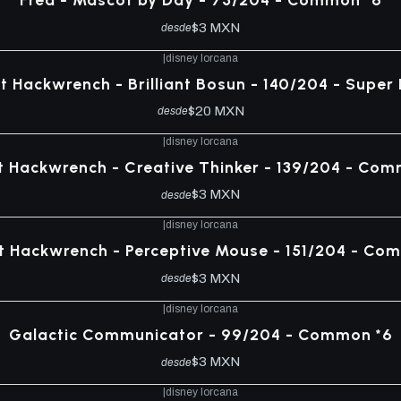
$3 MXN
desde
|
disney lorcana
 Hackwrench - Brilliant Bosun - 140/204 - Super 
$20 MXN
desde
|
disney lorcana
 Hackwrench - Creative Thinker - 139/204 - Com
$3 MXN
desde
|
disney lorcana
 Hackwrench - Perceptive Mouse - 151/204 - Co
$3 MXN
desde
|
disney lorcana
Galactic Communicator - 99/204 - Common *6
$3 MXN
desde
|
disney lorcana