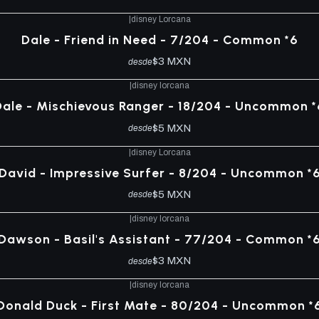
|
disney Lorcana
Dale - Friend in Need - 7/204 - Common *6
$3 MXN
desde
|
disney lorcana
Dale - Mischievous Ranger - 18/204 - Uncommon *
$5 MXN
desde
|
disney Lorcana
David - Impressive Surfer - 8/204 - Uncommon *
$5 MXN
desde
|
disney lorcana
Dawson - Basil's Assistant - 77/204 - Common *
$3 MXN
desde
|
disney lorcana
Donald Duck - First Mate - 80/204 - Uncommon *