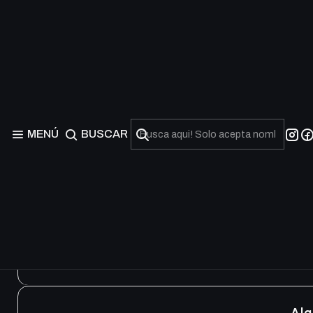
Azurite Sea - 6
MENÚ
BUSCAR
Adorabe
A
Ala