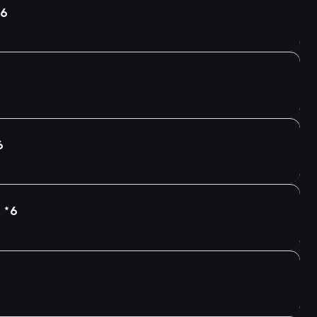
*6
6
 *6