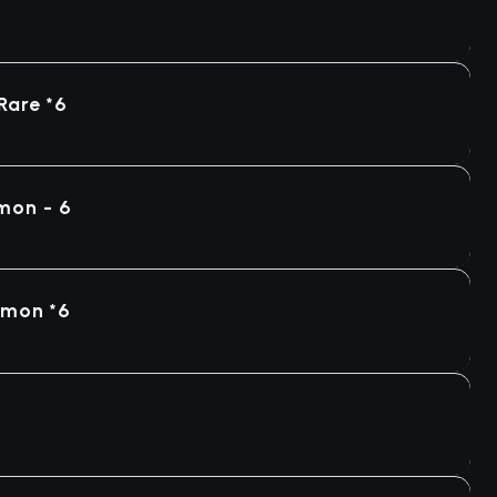
Rare *6
mon - 6
mmon *6