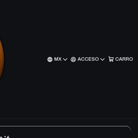
Filtros
MX
ACCESO
CARRO
ommon *6
*6
n *6