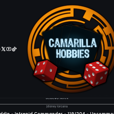
No olviden reportar sus depositos y transferencias por Whatsapp
|
disney lorcana
Abu - Bold Henchman - 114/204 - Common *6
$3 MXN
desde
|
disney lorcana
ezle Winterpop - Ice Rocker Racer - 116/204 - C
$3 MXN
desde
|
disney lorcana
laddin - Fearless Navigator - 112/204 - Common 
$3 MXN
desde
|
disney lorcana
ddin - Intrepid Commander - 119/204 - Uncommo