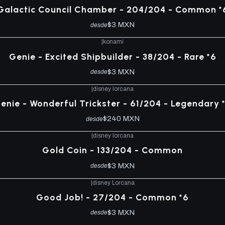
Galactic Council Chamber - 204/204 - Common *
$3 MXN
desde
|
konami
Genie - Excited Shipbuilder - 38/204 - Rare *6
$3 MXN
desde
|
disney lorcana
enie - Wonderful Trickster - 61/204 - Legendary 
$240 MXN
desde
|
disney lorcana
Gold Coin - 133/204 - Common
$3 MXN
desde
|
disney Lorcana
Good Job! - 27/204 - Common *6
$3 MXN
desde