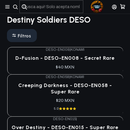
No olviden reportar sus depositos y transferencias por Whatsapp
Destiny Soldiers DESO
Filtros
DESO-EN008
|
KONAMI
D-Fusion - DESO-EN008 - Secret Rare
$40 MXN
DESO-EN058
|
KONAMI
Creeping Darkness - DESO-EN058 -
Super Rare
$20 MXN
5.0
DESO-EN015
|
Over Destiny - DESO-EN015 - Super Rare