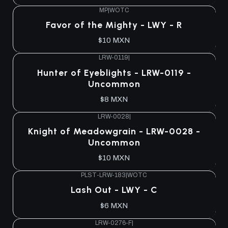
MP
|
WOTC
Agotado
Favor of the Mighty - LWY - R
$10 MXN
LRW-0119
|
Agotado
Hunter of Eyeblights - LRW-0119 -
Uncommon
$8 MXN
LRW-0028
|
Agotado
Knight of Meadowgrain - LRW-0028 -
Uncommon
$10 MXN
PLST-LRW-183
|
WOTC
Agotado
Lash Out - LWY - C
$6 MXN
LRW-0276-F
|