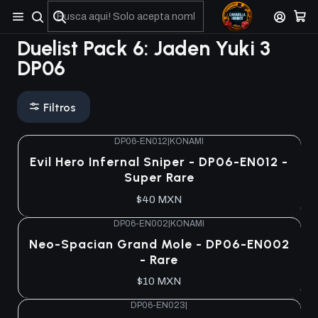
No olviden reportar sus depositos y transferencias por Whatsapp
Duelist Pack 6: Jaden Yuki 3
DP06
Filtros
DP06-EN012
|
KONAMI
Agotado
Evil Hero Infernal Sniper - DP06-EN012 -
Super Rare
$40 MXN
DP06-EN002
|
KONAMI
Agotado
Neo-Spacian Grand Mole - DP06-EN002
- Rare
$10 MXN
DP06-EN023
|
Agotado