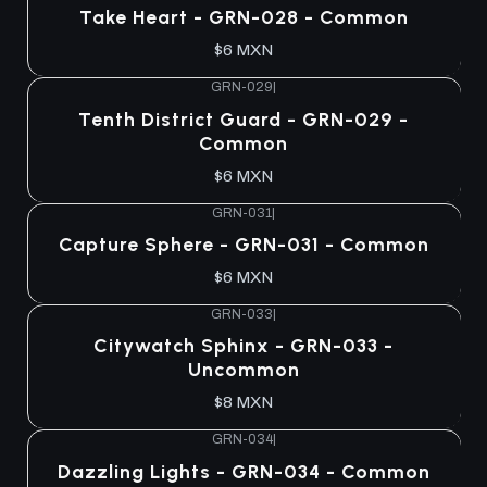
Take Heart - GRN-028 - Common
$6 MXN
GRN-029
|
Tenth District Guard - GRN-029 -
Common
$6 MXN
GRN-031
|
Capture Sphere - GRN-031 - Common
$6 MXN
GRN-033
|
Citywatch Sphinx - GRN-033 -
Uncommon
$8 MXN
GRN-034
|
Dazzling Lights - GRN-034 - Common