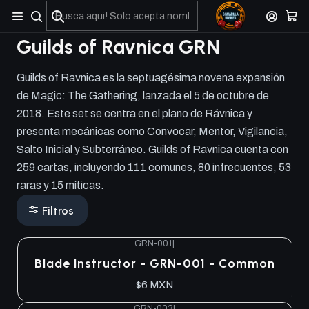
No olviden reportar sus depositos y transferencias por Whatsapp
Guilds of Ravnica GRN
Guilds of Ravnica es la septuagésima novena expansión
de Magic: The Gathering, lanzada el 5 de octubre de
2018. Este set se centra en el plano de Rávnica y
presenta mecánicas como Convocar, Mentor, Vigilancia,
Salto Inicial y Subterráneo. Guilds of Ravnica cuenta con
259 cartas, incluyendo 111 comunes, 80 infrecuentes, 53
raras y 15 míticas.
Filtros
GRN-001
|
Blade Instructor - GRN-001 - Common
$6 MXN
GRN-003
|