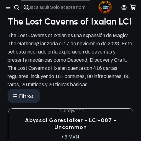
No olviden reportar sus depositos y transferencias por Whatsapp
The Lost Caverns of Ixalan LCI
The Lost Caverns of Ixalan es una expansión de Magic:
The Gathering lanzada el 17 de noviembre de 2023. Este
set está inspirado en la exploración de cavernas y
presenta mecánicas como Descend, Discover y Craft.
The Lost Caverns of Ixalan cuenta con 416 cartas
regulares, incluyendo 101 comunes, 80 infrecuentes, 60
raras, 20 míticas y 20 tierras básicas
Filtros
LCI-087
|
WOTC
Abyssal Gorestalker - LCI-087 -
Uncommon
$8 MXN