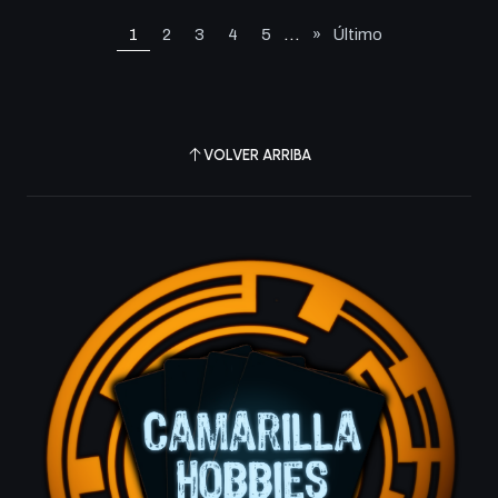
...
1
2
3
4
5
»
Último
VOLVER ARRIBA