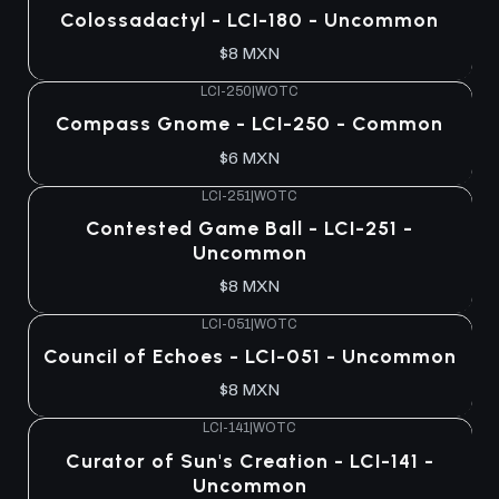
Colossadactyl - LCI-180 - Uncommon
$8 MXN
LCI-250
|
WOTC
Compass Gnome - LCI-250 - Common
$6 MXN
LCI-251
|
WOTC
Contested Game Ball - LCI-251 -
Uncommon
$8 MXN
LCI-051
|
WOTC
Council of Echoes - LCI-051 - Uncommon
$8 MXN
LCI-141
|
WOTC
Curator of Sun's Creation - LCI-141 -
Uncommon