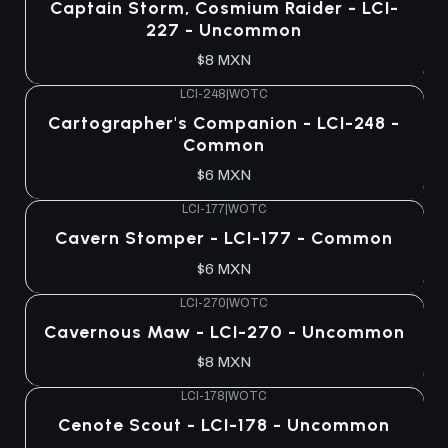
Captain Storm, Cosmium Raider - LCI-
227 - Uncommon
$8 MXN
LCI-248
|
WOTC
Cartographer's Companion - LCI-248 -
Common
$6 MXN
LCI-177
|
WOTC
Cavern Stomper - LCI-177 - Common
$6 MXN
LCI-270
|
WOTC
Cavernous Maw - LCI-270 - Uncommon
$8 MXN
LCI-178
|
WOTC
Cenote Scout - LCI-178 - Uncommon