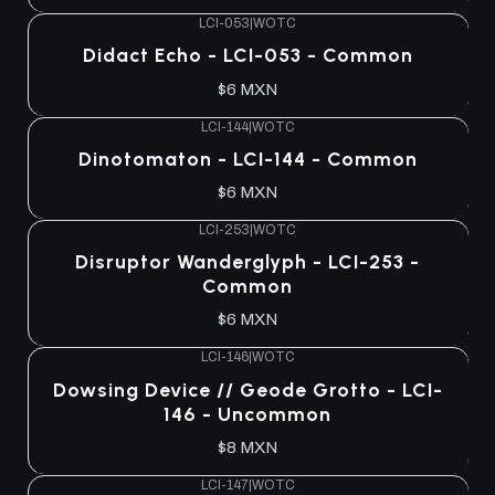
LCI-053
|
WOTC
Didact Echo - LCI-053 - Common
$6 MXN
LCI-144
|
WOTC
Dinotomaton - LCI-144 - Common
$6 MXN
LCI-253
|
WOTC
Disruptor Wanderglyph - LCI-253 -
Common
$6 MXN
LCI-146
|
WOTC
Dowsing Device // Geode Grotto - LCI-
146 - Uncommon
$8 MXN
LCI-147
|
WOTC