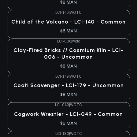
$8 MXN
LCI-140
|
WOTC
Child of the Volcano - LCI-140 - Common
$6 MXN
LCI-006
|
wotc
Clay-Fired Bricks // Cosmium Kiln - LCI-
006 - Uncommon
$8 MXN
LCI-179
|
WOTC
Coati Scavenger - LCI-179 - Uncommon
$8 MXN
LCI-049
|
WOTC
Cogwork Wrestler - LCI-049 - Common
$6 MXN
LCI-180
|
WOTC