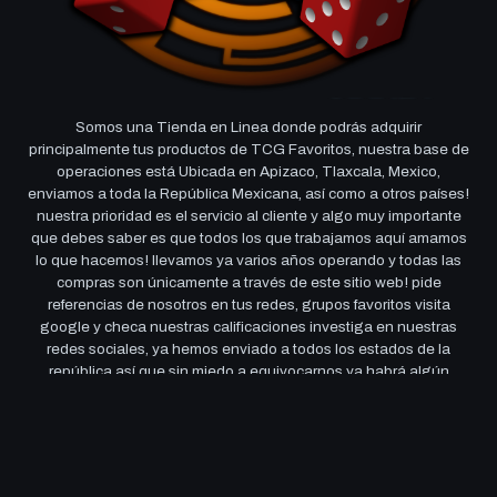
Somos una Tienda en Linea donde podrás adquirir
principalmente tus productos de TCG Favoritos, nuestra base de
operaciones está Ubicada en Apizaco, Tlaxcala, Mexico,
enviamos a toda la República Mexicana, así como a otros países!
nuestra prioridad es el servicio al cliente y algo muy importante
que debes saber es que todos los que trabajamos aquí amamos
lo que hacemos! llevamos ya varios años operando y todas las
compras son únicamente a través de este sitio web! pide
referencias de nosotros en tus redes, grupos favoritos visita
google y checa nuestras calificaciones investiga en nuestras
redes sociales, ya hemos enviado a todos los estados de la
república así que sin miedo a equivocarnos ya habrá algún
cliente que pueda recomendarnos! si tienes alguna duda
contáctanos por Whatsapp o por correo y si terminaste de leer
todo esto solo queremos decirte que te apreciamos y esperamos
verte por aqui muy seguido! ¡un abrazo de parte del equipo que
conforma esta hermosa, preciosa carismática y sensual Tienda!