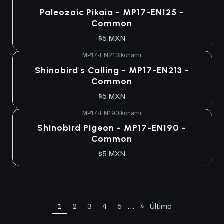
Paleozoic Pikaia - MP17-EN125 -
Common
$5 MXN
MP17-EN213
|
konami
Shinobird's Calling - MP17-EN213 -
Common
$5 MXN
MP17-EN190
|
konami
Shinobird Pigeon - MP17-EN190 -
Common
$5 MXN
...
1
2
3
4
5
»
Último