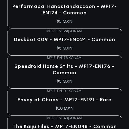
Performapal Handstandaccoon - MP17-
EN174 - Common
$5 MXN
MP17-EN024
|
KONAMI
Deskbot 009 - MP17-EN024 - Common
$5 MXN
MP17-EN176
|
KONAMI
Speedroid Horse Stilts - MP17-EN176 -
Common
$5 MXN
MP17-EN191
|
KONAMI
Envoy of Chaos - MP17-EN191 - Rare
$10 MXN
MP17-EN048
|
KONAMI
The Kaiju Files - MP17-EN048 - Common