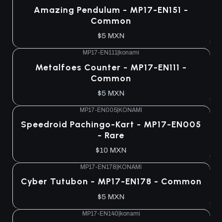
Amazing Pendulum - MP17-EN151 -
Common
$5 MXN
MP17-EN111
|
konami
Metalfoes Counter - MP17-EN111 -
Common
$5 MXN
MP17-EN005
|
KONAMI
Speedroid Pachingo-Kart - MP17-EN005
- Rare
$10 MXN
MP17-EN178
|
KONAMI
Cyber Tutubon - MP17-EN178 - Common
$5 MXN
MP17-EN140
|
konami