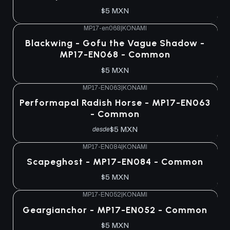
$5 MXN
MP17-en068
|
KONAMI
Blackwing - Gofu the Vague Shadow -
MP17-EN068 - Common
$5 MXN
MP17-EN063
|
KONAMI
Performapal Radish Horse - MP17-EN063
- Common
$5 MXN
desde
MP17-EN084
|
KONAMI
Scapeghost - MP17-EN084 - Common
$5 MXN
MP17-EN052
|
KONAMI
Geargianchor - MP17-EN052 - Common
$5 MXN