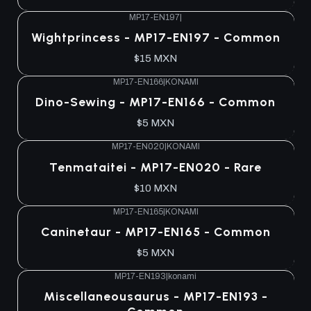
MP17-EN197
|
Wightprincess - MP17-EN197 - Common
$15 MXN
MP17-EN166
|
KONAMI
Dino-Sewing - MP17-EN166 - Common
$5 MXN
MP17-EN020
|
KONAMI
Tenmataitei - MP17-EN020 - Rare
$10 MXN
MP17-EN165
|
KONAMI
Caninetaur - MP17-EN165 - Common
$5 MXN
MP17-EN193
|
konami
Miscellaneousaurus - MP17-EN193 -