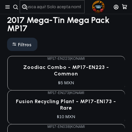
No olviden reportar sus depositos y transferencias por Whatsapp
2017 Mega-Tin Mega Pack
MP17
Filtros
MP17-EN223
|
KONAMI
Zoodiac Combo - MP17-EN223 -
Common
$5 MXN
MP17-EN173
|
KONAMI
Fusion Recycling Plant - MP17-EN173 -
Rare
$10 MXN
MP17-EN038
|
KONAMI