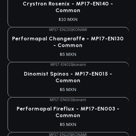
Crystron Rosenix - MP17-EN140 -
Common
$10 MXN
MP17-EN130
|
KONAMI
Performapal Changeraffe - MP17-EN130
- Common
$5 MXN
MP17-EN015
|
konami
Dinomist Spinos - MP17-EN015 -
Common
$5 MXN
MP17-EN003
|
konami
Performapal Fireflux - MP17-EN003 -
Common
$5 MXN
MP17-EN125
|
KONAMI