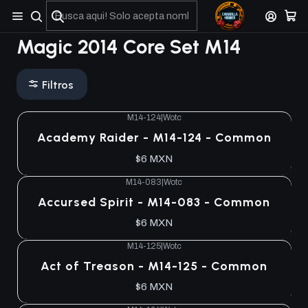
No olviden reportar sus depositos y transferencias por Whatsapp
Magic 2014 Core Set M14
Filtros
M14-124
|
Wotc
Academy Raider - M14-124 - Common
$6 MXN
M14-083
|
Wotc
Accursed Spirit - M14-083 - Common
$6 MXN
M14-125
|
Wotc
Act of Treason - M14-125 - Common
$6 MXN