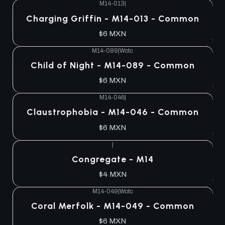
M14-013
|
Charging Griffin - M14-013 - Common
$6 MXN
M14-089
|
Wotc
Child of Night - M14-089 - Common
$6 MXN
M14-046
|
Claustrophobia - M14-046 - Common
$6 MXN
|
Congregate - M14
$4 MXN
M14-049
|
Wotc
Coral Merfolk - M14-049 - Common
$6 MXN