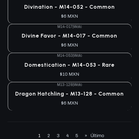
Divination - M14-052 - Common
$6 MXN
M14-017
|
Wotc
Divine Favor - M14-017 - Common
$6 MXN
M14-053
|
Wotc
Domestication - M14-053 - Rare
$10 MXN
M13-128
|
Wotc
Dragon Hatchling - M13-128 - Common
$6 MXN
1
2
3
4
5
»
Último