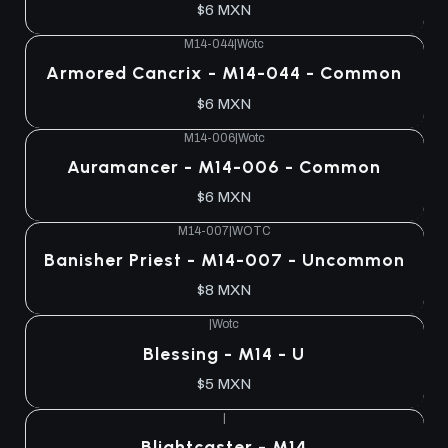
$6 MXN
M14-044
|
Wotc
Armored Cancrix - M14-044 - Common
$6 MXN
M14-006
|
Wotc
Auramancer - M14-006 - Common
$6 MXN
M14-007
|
WOTC
Banisher Priest - M14-007 - Uncommon
$8 MXN
|
Wotc
Blessing - M14 - U
$5 MXN
|
Blightcaster - M14