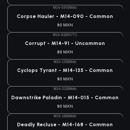
M14-090
|
Wotc
Corpse Hauler - M14-090 - Common
$6 MXN
M14-91
|
WOTC
Corrupt - M14-91 - Uncommon
$8 MXN
M14-135
|
Wotc
Cyclops Tyrant - M14-135 - Common
$6 MXN
M14-015
|
Wotc
Dawnstrike Paladin - M14-015 - Common
$6 MXN
M14-168
|
Wotc
Deadly Recluse - M14-168 - Common