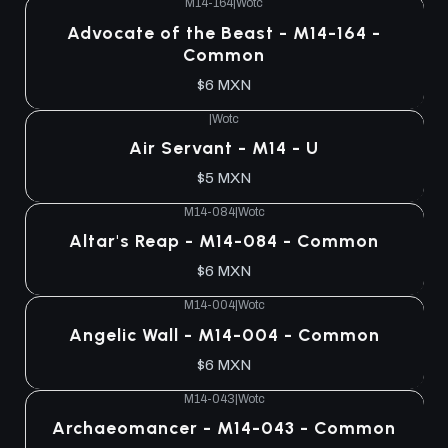
M14-164
|
Wotc
Advocate of the Beast - M14-164 -
Common
$6 MXN
|
Wotc
Air Servant - M14 - U
$5 MXN
M14-084
|
Wotc
Altar's Reap - M14-084 - Common
$6 MXN
M14-004
|
Wotc
Angelic Wall - M14-004 - Common
$6 MXN
M14-043
|
Wotc
Archaeomancer - M14-043 - Common