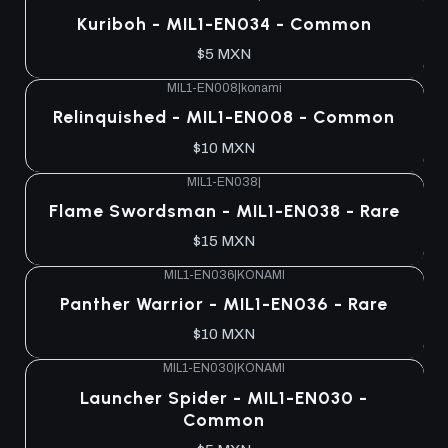
Agotado
Kuriboh - MIL1-EN034 - Common
$5 MXN
MIL1-EN008
|
konami
Agotado
Relinquished - MIL1-EN008 - Common
$10 MXN
MIL1-EN038
|
Agotado
Flame Swordsman - MIL1-EN038 - Rare
$15 MXN
MIL1-EN036
|
KONAMI
Agotado
Panther Warrior - MIL1-EN036 - Rare
$10 MXN
MIL1-EN030
|
KONAMI
Agotado
Launcher Spider - MIL1-EN030 -
Common