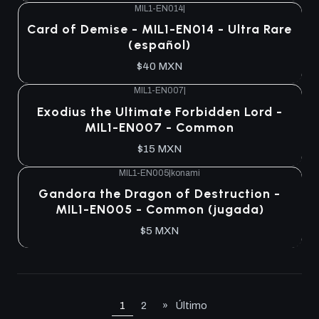
MIL1-EN014
|
Agotado
Card of Demise - MIL1-EN014 - Ultra Rare
(español)
$40 MXN
MIL1-EN007
|
Agotado
Exodius the Ultimate Forbidden Lord -
MIL1-EN007 - Common
$15 MXN
MIL1-EN005
|
konami
Agotado
Gandora the Dragon of Destruction -
MIL1-EN005 - Common (jugada)
$5 MXN
1
2
»
Último