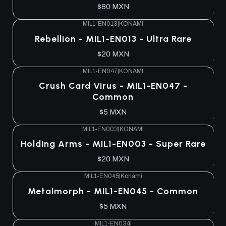
$80 MXN
MIL1-EN013
|
KONAMI
Agotado
Rebellion - MIL1-EN013 - Ultra Rare
$20 MXN
MIL1-EN047
|
KONAMI
Agotado
Crush Card Virus - MIL1-EN047 -
Common
$5 MXN
MIL1-EN003
|
KONAMI
Agotado
Holding Arms - MIL1-EN003 - Super Rare
$20 MXN
MIL1-EN045
|
Konami
Agotado
Metalmorph - MIL1-EN045 - Common
$5 MXN
MIL1-EN034
|