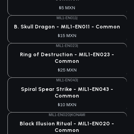
$5 MXN
MIL1-EN011
|
Agotado
B. Skull Dragon - MIL1-EN011 - Common
$15 MXN
MIL1-EN023
|
Agotado
Ring of Destruction - MIL1-EN023 -
Common
$25 MXN
MIL1-EN043
|
Agotado
Spiral Spear Strike - MIL1-EN043 -
Common
$10 MXN
MIL1-EN020
|
KONAMI
Agotado
Black Illusion Ritual - MIL1-EN020 -
Common