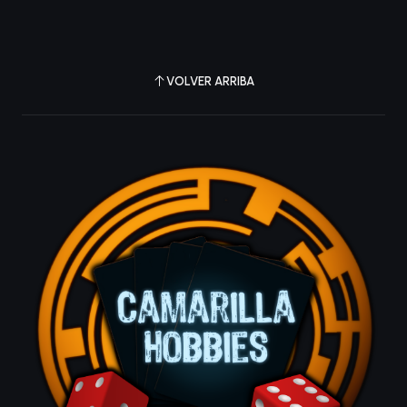
VOLVER ARRIBA