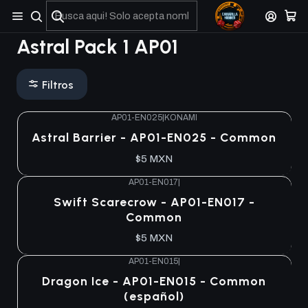
No olviden reportar sus depositos y transferencias por Whatsapp
Astral Pack 1 AP01
Filtros
AP01-EN025
|
KONAMI
Agotado
Astral Barrier - AP01-EN025 - Common
$5 MXN
AP01-EN017
|
Agotado
Swift Scarecrow - AP01-EN017 -
Common
$5 MXN
AP01-EN015
|
Agotado
Dragon Ice - AP01-EN015 - Common
(español)