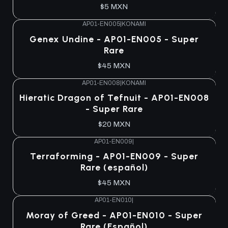
$5 MXN
AP01-EN005
|
KONAMI
Agotado
Genex Undine - AP01-EN005 - Super
Rare
$45 MXN
AP01-EN008
|
KONAMI
Agotado
Hieratic Dragon of Tefnuit - AP01-EN008
- Super Rare
$20 MXN
AP01-EN009
|
Agotado
Terraforming - AP01-EN009 - Super
Rare (español)
$45 MXN
AP01-EN010
|
Agotado
Moray of Greed - AP01-EN010 - Super
Rare (Español)