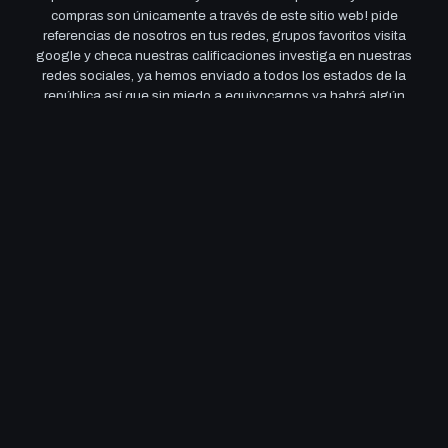
compras son únicamente a través de este sitio web! pide
referencias de nosotros en tus redes, grupos favoritos visita
google y checa nuestras calificaciones investiga en nuestras
redes sociales, ya hemos enviado a todos los estados de la
república así que sin miedo a equivocarnos ya habrá algún
cliente que pueda recomendarnos! si tienes alguna duda
contáctanos por Whatsapp o por correo y si terminaste de leer
todo esto solo queremos decirte que te apreciamos y esperamos
verte por aqui muy seguido! ¡un abrazo de parte del equipo que
conforma esta hermosa, preciosa carismática y sensual Tienda!
Síguenos
2026
Camarilla Hobbies
.