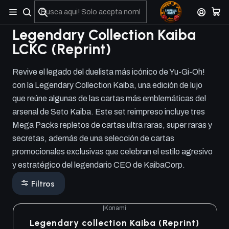
No olviden reportar sus depositos y transferencias por Whatsapp
Legendary Collection Kaiba
LCKC (Reprint)
Revive el legado del duelista más icónico de Yu-Gi-Oh!
con la Legendary Collection Kaiba, una edición de lujo
que reúne algunas de las cartas más emblemáticas del
arsenal de Seto Kaiba. Este set reimpreso incluye tres
Mega Packs repletos de cartas ultra raras, super raras y
secretas, además de una selección de cartas
promocionales exclusivas que celebran el estilo agresivo
y estratégico del legendario CEO de KaibaCorp.
Filtros
|
Konami
Legendary collection Kaiba (Reprint)