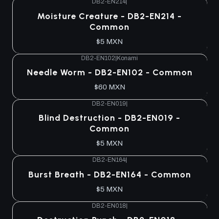
DB2-EN214
|
Moisture Creature - DB2-EN214 -
Common
$5 MXN
DB2-EN102
|
Konami
Needle Worm - DB2-EN102 - Common
$60 MXN
DB2-EN019
|
Blind Destruction - DB2-EN019 -
Common
$5 MXN
DB2-EN164
|
Burst Breath - DB2-EN164 - Common
$5 MXN
DB2-EN018
|