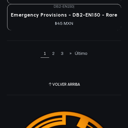
DB2-EN150
|
Agotado
Emergency Provisions - DB2-EN150 - Rare
$45 MXN
1
2
3
»
Último
VOLVER ARRIBA