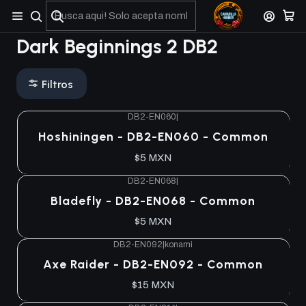
No olviden reportar sus depositos y transferencias por Whatsapp
Dark Beginnings 2 DB2
Filtros
DB2-EN060
|
Hoshiningen - DB2-EN060 - Common
$5 MXN
DB2-EN068
|
Bladefly - DB2-EN068 - Common
$5 MXN
DB2-EN092
|
konami
Axe Raider - DB2-EN092 - Common
$15 MXN