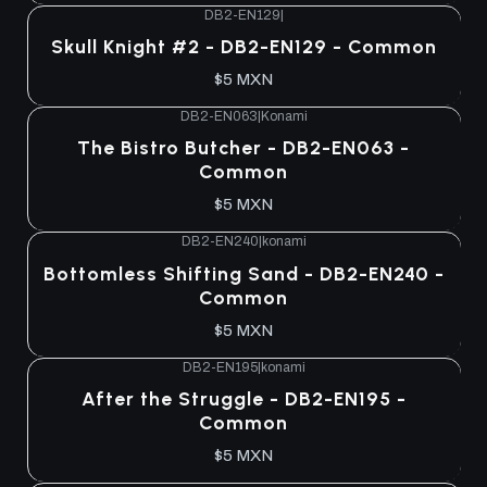
DB2-EN129
|
Skull Knight #2 - DB2-EN129 - Common
$5 MXN
DB2-EN063
|
Konami
The Bistro Butcher - DB2-EN063 -
Common
$5 MXN
DB2-EN240
|
konami
Bottomless Shifting Sand - DB2-EN240 -
Common
$5 MXN
DB2-EN195
|
konami
After the Struggle - DB2-EN195 -
Common
$5 MXN