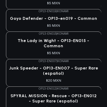
$5 MXN
OP13-EN019
|
KONAMI
Agotado
Goyo Defender - OP13-en019 - Common
$5 MXN
OP13-EN015
|
KONAMI
Agotado
The Lady in Wight - OP13-EN015 -
Common
$5 MXN
OP13-EN007
|
KONAMI
Agotado
Junk Speeder - OP13-EN007 - Super Rare
(español)
$20 MXN
OP13-EN012
|
KONAMI
Agotado
SPYRAL MISSION - Rescue - OP13-EN012
- Super Rare (español)