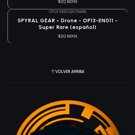
$20 MXN
OP13-EN011
|
KONAMI
Agotado
SPYRAL GEAR - Drone - OP13-EN011 -
Super Rare (español)
$20 MXN
VOLVER ARRIBA