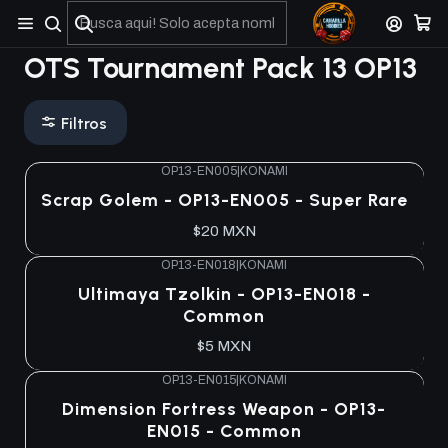
No olviden reportar sus depositos y transferencias por Whatsapp
OTS Tournament Pack 13 OP13
Filtros
OP13-EN005
|
KONAMI
Agotado
Scrap Golem - OP13-EN005 - Super Rare
$20 MXN
OP13-EN018
|
KONAMI
Agotado
Ultimaya Tzolkin - OP13-EN018 -
Common
$5 MXN
OP13-EN015
|
KONAMI
Agotado
Dimension Fortress Weapon - OP13-
EN015 - Common