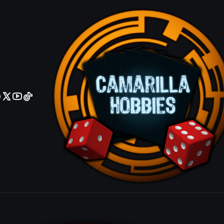
No olviden reportar sus depositos y transferencias por Whatsapp
5 CP05
CP05-EN002 C.C.C.
|
KONAMI
Giant Germ - CP05-EN002 - Super Rare (jugado)
$890 MXN
VOLVER ARRIBA