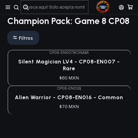
No olviden reportar sus depositos y transferencias por Whatsapp
Champion Pack: Game 8 CP08
Filtros
CP08-EN007
|
KONAMI
Agotado
Silent Magician LV4 - CP08-EN007 -
Rare
$60 MXN
CP08-EN016
|
Agotado
Alien Warrior - CP08-EN016 - Common
$70 MXN