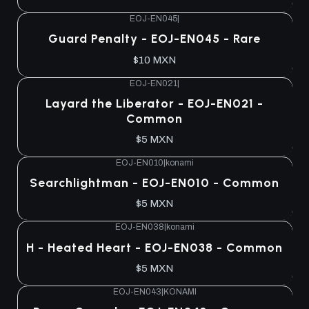
EOJ-EN045
|
Guard Penalty - EOJ-EN045 - Rare
$10 MXN
EOJ-EN021
|
Layard the Liberator - EOJ-EN021 -
Common
$5 MXN
EOJ-EN010
|
konami
Searchlightman - EOJ-EN010 - Common
$5 MXN
EOJ-EN038
|
konami
H - Heated Heart - EOJ-EN038 - Common
$5 MXN
EOJ-EN043
|
KONAMI
Agotado