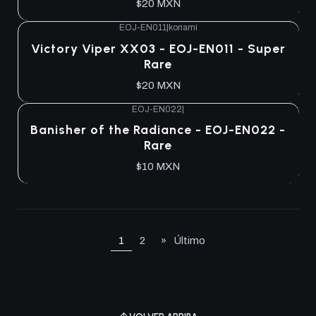
$20 MXN
EOJ-EN011
|
konami
Agotado
Victory Viper XX03 - EOJ-EN011 - Super
Rare
$20 MXN
EOJ-EN022
|
Agotado
Banisher of the Radiance - EOJ-EN022 -
Rare
$10 MXN
1
2
»
Último