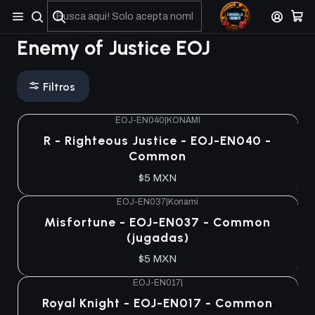
No olviden reportar sus depositos y transferencias por Whatsapp
Enemy of Justice EOJ
Filtros
EOJ-EN040
|
KONAMI
R - Righteous Justice - EOJ-EN040 -
Common
$5 MXN
EOJ-EN037
|
Konami
Misfortune - EOJ-EN037 - Common
(jugadas)
$5 MXN
EOJ-EN017
|
Royal Knight - EOJ-EN017 - Common