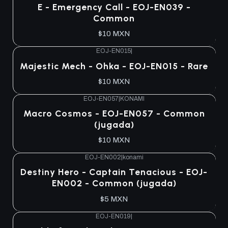
Agotado
E - Emergency Call - EOJ-EN039 -
Common
$10 MXN
EOJ-EN015
|
Agotado
Majestic Mech - Ohka - EOJ-EN015 - Rare
$10 MXN
EOJ-EN057
|
KONAMI
Agotado
Macro Cosmos - EOJ-EN057 - Common
(jugada)
$10 MXN
EOJ-EN002
|
konami
Agotado
Destiny Hero - Captain Tenacious - EOJ-
EN002 - Common (jugada)
$5 MXN
EOJ-EN019
|
Agotado