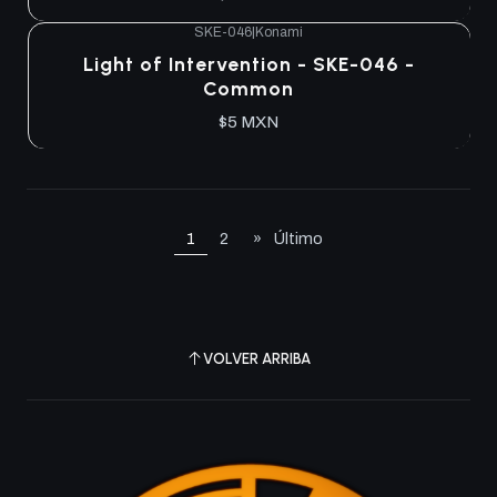
SKE-046
|
Konami
Agotado
Light of Intervention - SKE-046 -
Common
$5 MXN
1
2
»
Último
VOLVER ARRIBA