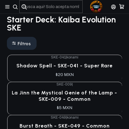
No olviden reportar sus depositos y transferencias por Whatsapp
Starter Deck: Kaiba Evolution
SKE
Filtros
SKE-041
|
konami
Shadow Spell - SKE-041 - Super Rare
$20 MXN
SKE-009
|
La Jinn the Mystical Genie of the Lamp -
SKE-009 - Common
$5 MXN
SKE-049
|
konami
Burst Breath - SKE-049 - Common