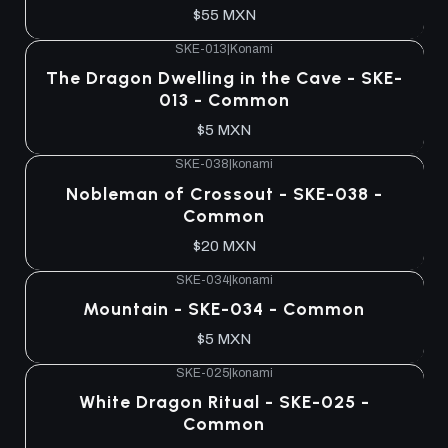
$55 MXN
SKE-013
|
Konami
Agotado
The Dragon Dwelling in the Cave - SKE-
013 - Common
$5 MXN
SKE-038
|
konami
Agotado
Nobleman of Crossout - SKE-038 -
Common
$20 MXN
SKE-034
|
konami
Agotado
Mountain - SKE-034 - Common
$5 MXN
SKE-025
|
konami
Agotado
White Dragon Ritual - SKE-025 -
Common