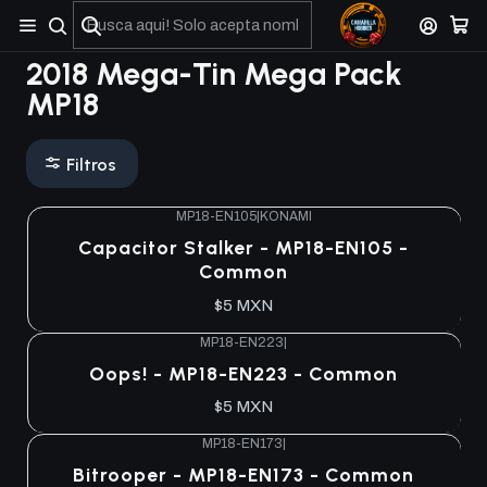
No olviden reportar sus depositos y transferencias por Whatsapp
2018 Mega-Tin Mega Pack
MP18
Filtros
MP18-EN105
|
KONAMI
Capacitor Stalker - MP18-EN105 -
Common
$5 MXN
MP18-EN223
|
Oops! - MP18-EN223 - Common
$5 MXN
MP18-EN173
|
Bitrooper - MP18-EN173 - Common