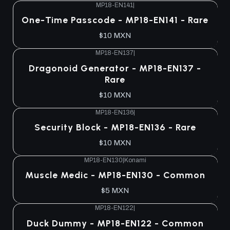
MP18-EN141
|
One-Time Passcode - MP18-EN141 - Rare
$10 MXN
MP18-EN137
|
Dragonoid Generator - MP18-EN137 -
Rare
$10 MXN
MP18-EN136
|
Security Block - MP18-EN136 - Rare
$10 MXN
MP18-EN130
|
Konami
Muscle Medic - MP18-EN130 - Common
$5 MXN
MP18-EN122
|
Duck Dummy - MP18-EN122 - Common