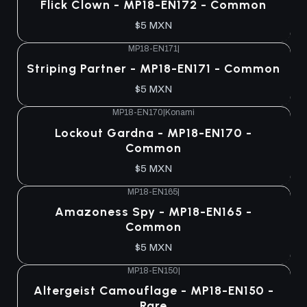
Flick Clown - MP18-EN172 - Common
$5 MXN
MP18-EN171
|
Striping Partner - MP18-EN171 - Common
$5 MXN
MP18-EN170
|
Konami
Lockout Gardna - MP18-EN170 -
Common
$5 MXN
MP18-EN165
|
Amazoness Spy - MP18-EN165 -
Common
$5 MXN
MP18-EN150
|
Altergeist Camouflage - MP18-EN150 -
Rare