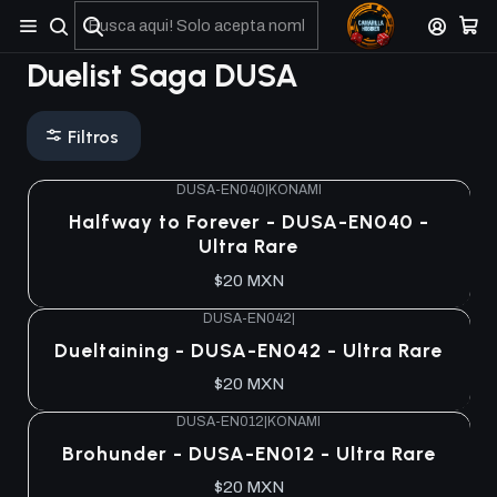
No olviden reportar sus depositos y transferencias por Whatsapp
Duelist Saga DUSA
Filtros
DUSA-EN040
|
KONAMI
Halfway to Forever - DUSA-EN040 -
Ultra Rare
$20 MXN
DUSA-EN042
|
Dueltaining - DUSA-EN042 - Ultra Rare
$20 MXN
DUSA-EN012
|
KONAMI
Brohunder - DUSA-EN012 - Ultra Rare
$20 MXN