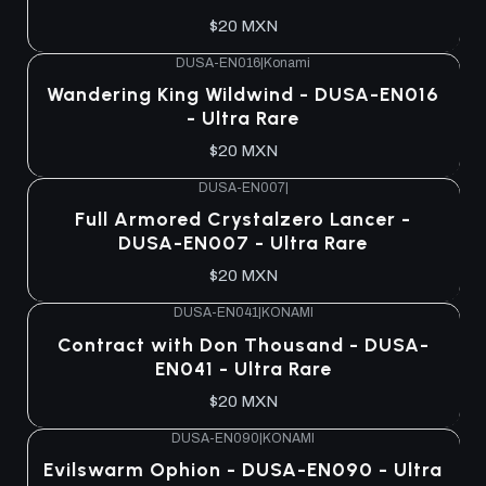
$20 MXN
DUSA-EN016
|
Konami
Wandering King Wildwind - DUSA-EN016
- Ultra Rare
$20 MXN
DUSA-EN007
|
Full Armored Crystalzero Lancer -
DUSA-EN007 - Ultra Rare
$20 MXN
DUSA-EN041
|
KONAMI
Contract with Don Thousand - DUSA-
EN041 - Ultra Rare
$20 MXN
DUSA-EN090
|
KONAMI
Agotado
Evilswarm Ophion - DUSA-EN090 - Ultra