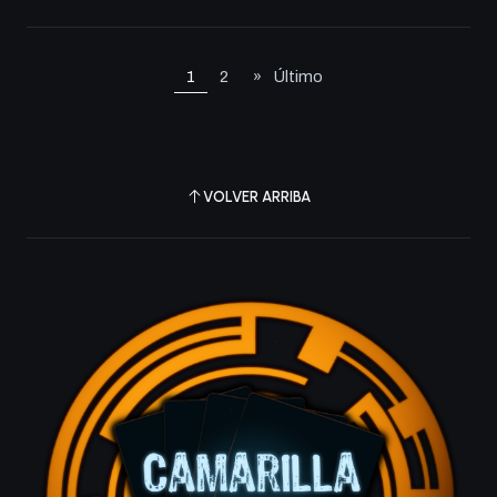
1
2
»
Último
VOLVER ARRIBA