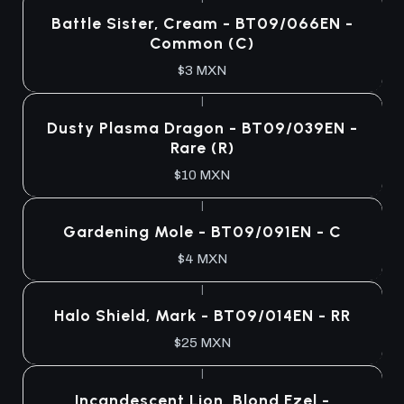
Agotado
Battle Sister, Cream - BT09/066EN -
Common (C)
$3 MXN
|
Agotado
Dusty Plasma Dragon - BT09/039EN -
Rare (R)
$10 MXN
|
Agotado
Gardening Mole - BT09/091EN - C
$4 MXN
|
Agotado
Halo Shield, Mark - BT09/014EN - RR
$25 MXN
|
Agotado
Incandescent Lion, Blond Ezel -