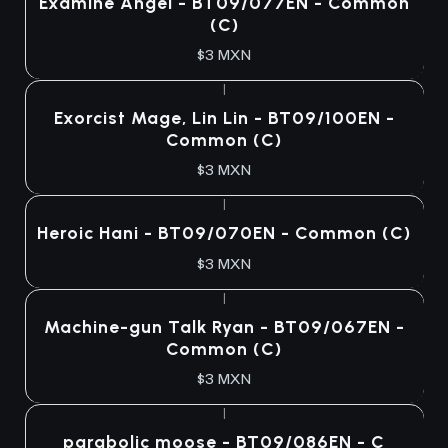
Examine Angel - BT09/077EN - Common
(C)
$3 MXN
|
Exorcist Mage, Lin Lin - BT09/100EN -
Common (C)
$3 MXN
|
Heroic Hani - BT09/070EN - Common (C)
$3 MXN
|
Machine-gun Talk Ryan - BT09/067EN -
Common (C)
$3 MXN
|
parabolic moose - BT09/086EN - C