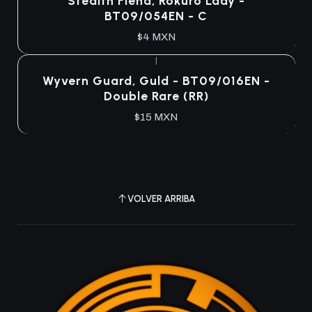
Stealth Fiend, Rokuro Lady -
BT09/054EN - C
$4 MXN
|
Agotado
Wyvern Guard, Guld - BT09/016EN -
Double Rare (RR)
$15 MXN
VOLVER ARRIBA