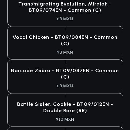
Transmigrating Evolution, Miraioh -
BT09/074EN - Common (C)
$3 MXN
|
Vocal Chicken - BT09/084EN - Common
(C)
$3 MXN
|
Agotado
Barcode Zebra - BT09/087EN - Common
(C)
$3 MXN
|
Agotado
Battle Sister, Cookie - BT09/012EN -
Double Rare (RR)
$10 MXN
|