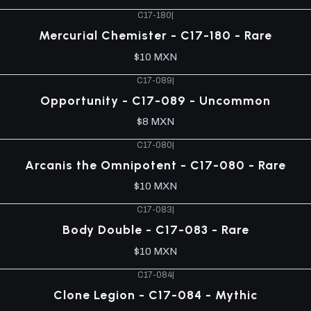
C17-180
|
Mercurial Chemister - C17-180 - Rare
$10 MXN
C17-089
|
Opportunity - C17-089 - Uncommon
$8 MXN
C17-080
|
Arcanis the Omnipotent - C17-080 - Rare
$10 MXN
C17-083
|
Body Double - C17-083 - Rare
$10 MXN
C17-084
|
Clone Legion - C17-084 - Mythic