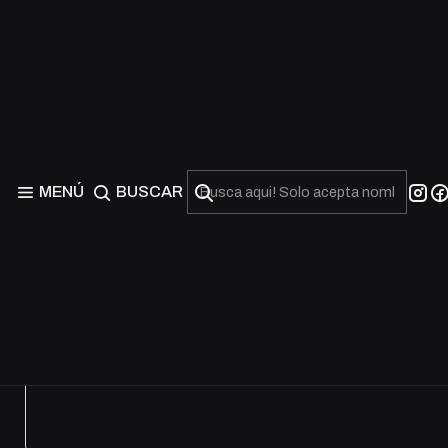
Commander 2017 Editio
"Commander 2017" es una expansión del juego de cartas Magi
en un tema tribal específico, lo que introduce una nueva diná
MENÚ
BUSCAR