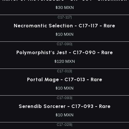
$30 MXN
C17-117
|
Necromantic Selection - C17-117 - Rare
$10 MXN
C17-090
|
Polymorphist's Jest - C17-090 - Rare
$120 MXN
C17-013
|
Portal Mage - C17-013 - Rare
$10 MXN
C17-093
|
Serendib Sorcerer - C17-093 - Rare
$10 MXN
C17-028
|