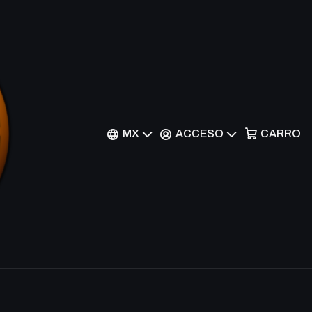
Filtros
ón incluye cuatro mazos preconstruidos, cada uno centrado
MX
ACCESO
CARRO