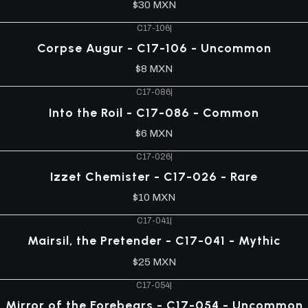
$30 MXN
C17-106
|
Corpse Augur - C17-106 - Uncommon
$8 MXN
C17-086
|
Into the Roil - C17-086 - Common
$6 MXN
C17-026
|
Izzet Chemister - C17-026 - Rare
$10 MXN
C17-041
|
Mairsil, the Pretender - C17-041 - Mythic
$25 MXN
C17-054
|
Mirror of the Forebears - C17-054 - Uncommon