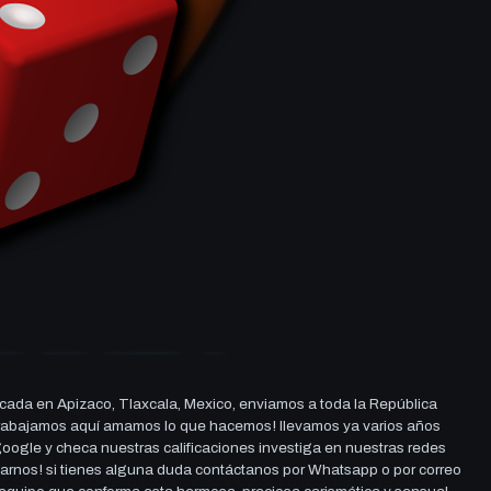
cada en Apizaco, Tlaxcala, Mexico, enviamos a toda la República
ue trabajamos aquí amamos lo que hacemos! llevamos ya varios años
 google y checa nuestras calificaciones investiga en nuestras redes
darnos! si tienes alguna duda contáctanos por Whatsapp o por correo