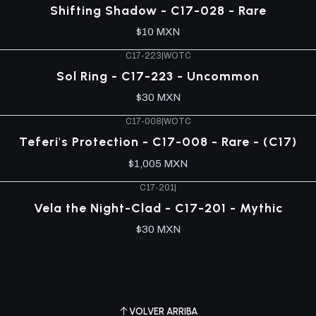
Shifting Shadow - C17-028 - Rare
$10 MXN
C17-223
|
WOTC
Sol Ring - C17-223 - Uncommon
$30 MXN
C17-008
|
WOTC
Teferi's Protection - C17-008 - Rare - (C17)
$1,005 MXN
C17-201
|
Vela the Night-Clad - C17-201 - Mythic
$30 MXN
VOLVER ARRIBA