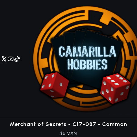
No olviden reportar sus depositos y transferencias por Whatsapp
n C17
c: The Gathering, lanzada el 25 de agosto de 2017. Esta edici
mica en el juego
C17-162
|
Wotc
Behemoth Sledge - C17-162 - Uncommon
$8 MXN
C17-175
|
Izzet Chronarch - C17-175 - Common
$6 MXN
C17-087
|
Merchant of Secrets - C17-087 - Common
$6 MXN