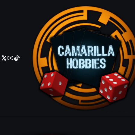
No olviden reportar sus depositos y transferencias por Whatsapp
|
WOTC
Bjorna, Nightfall Alchemist - SLX - R
$7 MXN
VOLVER ARRIBA