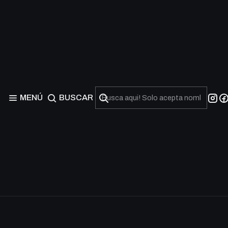
Universes Within (SLX)
MENÚ
BUSCAR