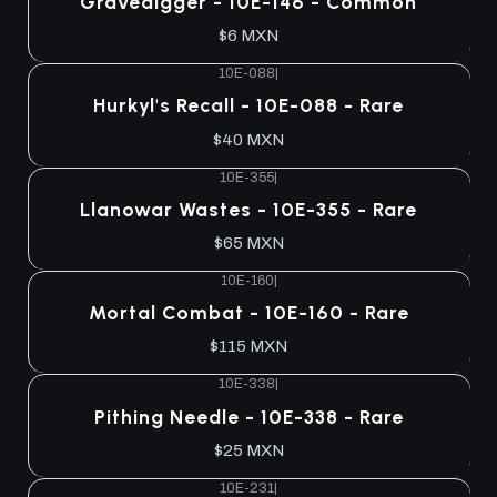
Gravedigger - 10E-146 - Common
$6 MXN
10E-088
|
Agotado
Hurkyl's Recall - 10E-088 - Rare
$40 MXN
10E-355
|
Agotado
Llanowar Wastes - 10E-355 - Rare
$65 MXN
10E-160
|
Agotado
Mortal Combat - 10E-160 - Rare
$115 MXN
10E-338
|
Agotado
Pithing Needle - 10E-338 - Rare
$25 MXN
10E-231
|