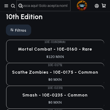
No olviden reportar sus depositos y transferencias por Whatsapp
10th Edition
Filtros
10E-0160
|
Wotc
Mortal Combat - 10E-0160 - Rare
$120 MXN
10E-0175
|
Scathe Zombies - 10E-0175 - Common
$6 MXN
10E-0235
|
Smash - 10E-0235 - Common
$6 MXN