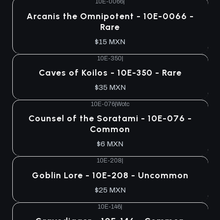
10E-0066
|
Agotado
Arcanis the Omnipotent - 10E-0066 -
Rare
$15 MXN
10E-350
|
Agotado
Caves of Koilos - 10E-350 - Rare
$35 MXN
10E-076
|
Wotc
Agotado
Counsel of the Soratami - 10E-076 -
Common
$6 MXN
10E-208
|
Agotado
Goblin Lore - 10E-208 - Uncommon
$25 MXN
10E-146
|
Agotado