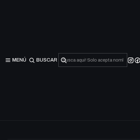
OTS Tournament Pack 
Agotado
MENÚ
BUSCAR
Agotado
E