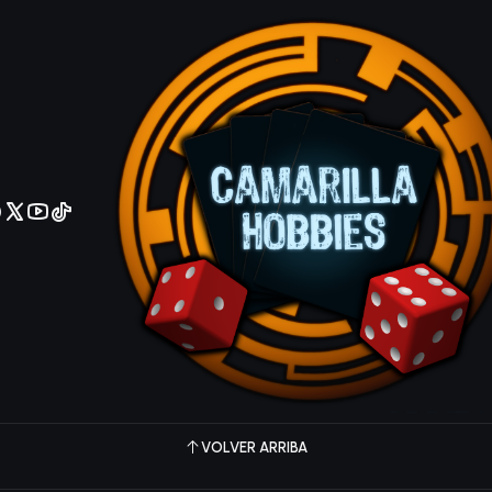
No olviden reportar sus depositos y transferencias por Whatsapp
9 OP09
OP09-EN012
|
KONAMI
Personal Spoofing - OP09-EN012 - Super Rare
$20 MXN
OP09-EN013
|
Konami
lemental HERO Neos Alius - OP09-EN013 - Comm
$5 MXN
VOLVER ARRIBA