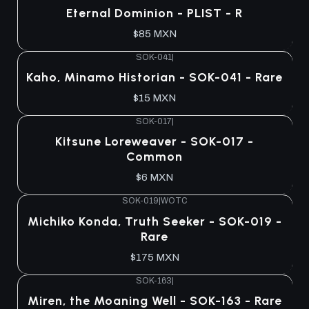
Agotado
Eternal Dominion - PLIST - R
$85 MXN
SOK-041
|
Agotado
Kaho, Minamo Historian - SOK-041 - Rare
$15 MXN
SOK-017
|
Agotado
Kitsune Loreweaver - SOK-017 -
Common
$6 MXN
SOK-019
|
WOTC
Agotado
Michiko Konda, Truth Seeker - SOK-019 -
Rare
$175 MXN
SOK-163
|
Agotado
Miren, the Moaning Well - SOK-163 - Rare