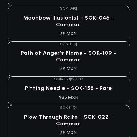
SOK-046
|
Moonbow Illusionist - SOK-046 -
Common
$6 MXN
SOK-109
|
Path of Anger's Flame - SOK-109 -
Common
$6 MXN
SOK-158
|
WOTC
Pithing Needle - SOK-158 - Rare
$85 MXN
SOK-022
|
Plow Through Reito - SOK-022 -
Common
$6 MXN