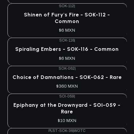
SOK-112
|
Shinen of Fury's Fire - SOK-112 -
Common
$6 MXN
SOK-116
|
Spiraling Embers - SOK-116 - Common
$6 MXN
SOK-062
|
Agotado
Choice of Damnations - SOK-062 - Rare
$360 MXN
SOI-059
|
Agotado
Epiphany at the Drownyard - SOI-059 -
Rare
$10 MXN
PLST-SOK-36
|
WOTC