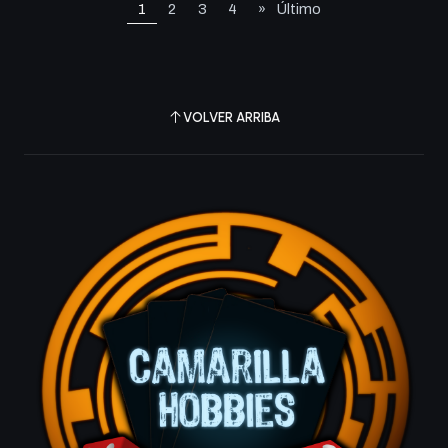
1
2
3
4
»
Último
VOLVER ARRIBA