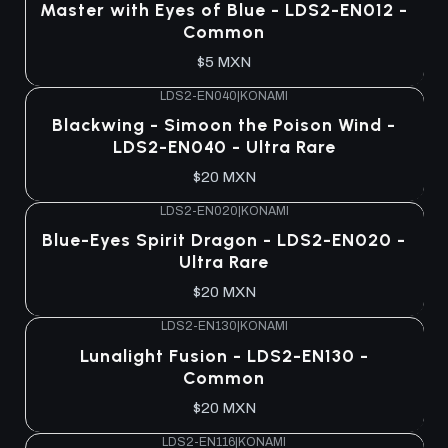
Master with Eyes of Blue - LDS2-EN012 -
Common
$5 MXN
LDS2-EN040
|
KONAMI
Blackwing - Simoon the Poison Wind -
LDS2-EN040 - Ultra Rare
$20 MXN
LDS2-EN020
|
KONAMI
Blue-Eyes Spirit Dragon - LDS2-EN020 -
Ultra Rare
$20 MXN
LDS2-EN130
|
KONAMI
Agotado
Lunalight Fusion - LDS2-EN130 -
Common
$20 MXN
LDS2-EN116
|
KONAMI