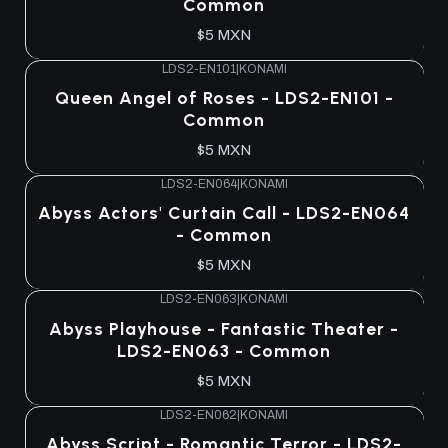
Common
$5 MXN
LDS2-EN101
|
KONAMI
Queen Angel of Roses - LDS2-EN101 -
Common
$5 MXN
LDS2-EN064
|
KONAMI
Abyss Actors' Curtain Call - LDS2-EN064
- Common
$5 MXN
LDS2-EN063
|
KONAMI
Abyss Playhouse - Fantastic Theater -
LDS2-EN063 - Common
$5 MXN
LDS2-EN062
|
KONAMI
Abyss Script - Romantic Terror - LDS2-