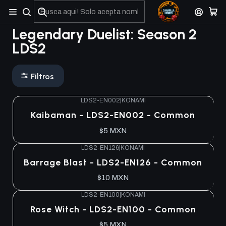
No olviden reportar sus depositos y transferencias por Whatsapp
Legendary Duelist: Season 2
LDS2
Filtros
LDS2-EN002
|
KONAMI
Kaibaman - LDS2-EN002 - Common
$5 MXN
LDS2-EN126
|
KONAMI
Barrage Blast - LDS2-EN126 - Common
$10 MXN
LDS2-EN100
|
KONAMI
Rose Witch - LDS2-EN100 - Common
$5 MXN