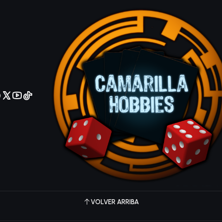
No olviden reportar sus depositos y transferencias por Whatsapp
1 CP01
CP01-EN016
|
Final Countdown - CP01-EN016 - Common
$30 MXN
CP01-EN011
|
Pot of Avarice - CP01-EN011 - Rare
$255 MXN
VOLVER ARRIBA