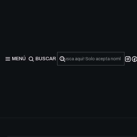
Champion Pack: Game 
Agotado
MENÚ
BUSCAR
Agotado