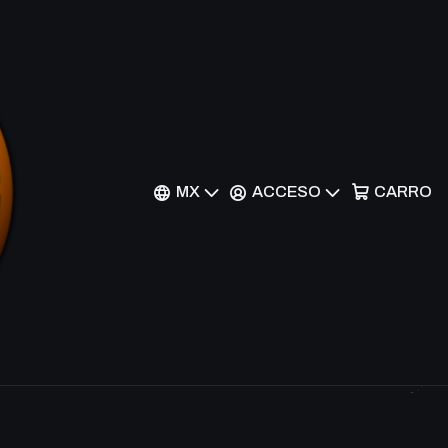
Filtros
e la serie Universes Beyond, que combina el mundo de Magic
 jugadores explorar aventuras a través del tiempo y el
MX
ACCESO
CARRO