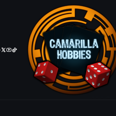
No olviden reportar sus depositos y transferencias por Whatsapp
tor Who WHO
g fue lanzado el 13 de octubre de 2023. Este set forma parte d
a serie de ciencia ficción de la BBC, Doctor Who, y permite a los
|
WOTC
Choked Estuary - WHO - R
$10 MXN
|
WOTC
Regenerations Restored - WHO - R
$15 MXN