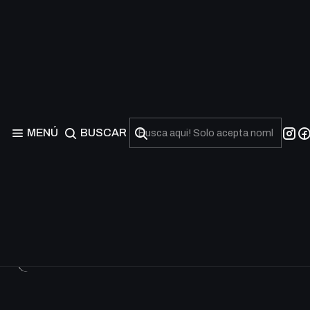
Universes Beyond: Doc
El set Universes Beyond: Doctor Who de Magic: The Gatherin
con otras franquicias icónicas. Está inspirado en la legendari
espacio.
MENÚ
BUSCAR
Agotado
Agotado