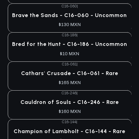
C16-060
|
Agotado
Brave the Sands - C16-060 - Uncommon
$130 MXN
C16-186
|
Agotado
Bred for the Hunt - C16-186 - Uncommon
$10 MXN
C16-061
|
Agotado
Cathars' Crusade - C16-061 - Rare
$165 MXN
C16-246
|
Agotado
Cauldron of Souls - C16-246 - Rare
$160 MXN
C16-144
|
Agotado
Champion of Lambholt - C16-144 - Rare