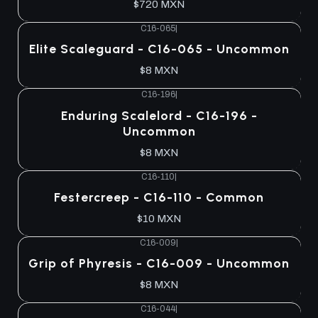
$720 MXN
C16-065
|
Elite Scaleguard - C16-065 - Uncommon
$8 MXN
C16-196
|
Enduring Scalelord - C16-196 -
Uncommon
$8 MXN
C16-110
|
Festercreep - C16-110 - Common
$10 MXN
C16-009
|
Grip of Phyresis - C16-009 - Uncommon
$8 MXN
C16-044
|