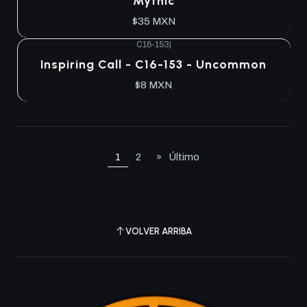
Mythic
$35 MXN
C16-153
|
Agotado
Inspiring Call - C16-153 - Uncommon
$8 MXN
1
2
»
Último
VOLVER ARRIBA