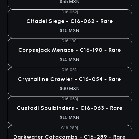
$55 MXN
C16-062
|
Agotado
Citadel Siege - C16-062 - Rare
$10 MXN
C16-190
|
Agotado
Corpsejack Menace - C16-190 - Rare
$15 MXN
C16-054
|
Agotado
Crystalline Crawler - C16-054 - Rare
$60 MXN
C16-063
|
Agotado
Custodi Soulbinders - C16-063 - Rare
$10 MXN
C16-289
|
Agotado
Darkwater Catacombs - C16-289 - Rare