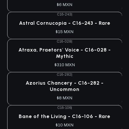
$6 MXN
C16-243
|
Agotado
Astral Cornucopia - C16-243 - Rare
$15 MXN
C16-028
|
Agotado
Atraxa, Praetors' Voice - C16-028 -
Mythic
$310 MXN
C16-282
|
Agotado
Azorius Chancery - C16-282 -
Uncommon
$8 MXN
C16-106
|
Agotado
Bane of the Living - C16-106 - Rare
$10 MXN