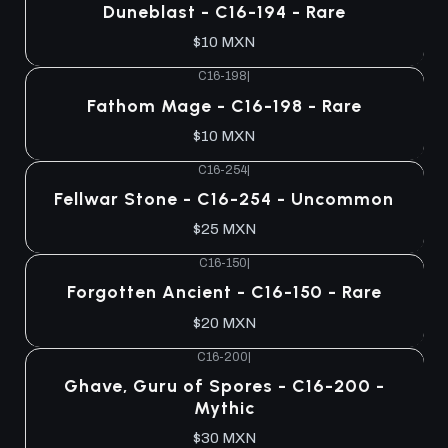
Agotado
Duneblast - C16-194 - Rare
$10 MXN
C16-198
|
Agotado
Fathom Mage - C16-198 - Rare
$10 MXN
C16-254
|
Agotado
Fellwar Stone - C16-254 - Uncommon
$25 MXN
C16-150
|
Agotado
Forgotten Ancient - C16-150 - Rare
$20 MXN
C16-200
|
Agotado
Ghave, Guru of Spores - C16-200 -
Mythic
$30 MXN