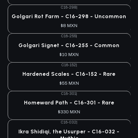
C16-298
|
Agotado
Golgari Rot Farm - C16-298 - Uncommon
$8 MXN
C16-255
|
Agotado
Golgari Signet - C16-255 - Common
$10 MXN
C16-152
|
Agotado
Hardened Scales - C16-152 - Rare
$55 MXN
C16-301
|
Agotado
Homeward Path - C16-301 - Rare
$330 MXN
C16-032
|
Agotado
Ikra Shidiqi, the Usurper - C16-032 -