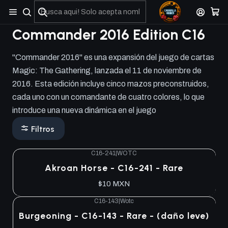
No olviden reportar sus depositos y transferencias por Whatsapp
Commander 2016 Edition C16
"Commander 2016" es una expansión del juego de cartas
Magic: The Gathering, lanzada el 11 de noviembre de
2016. Esta edición incluye cinco mazos preconstruidos,
cada uno con un comandante de cuatro colores, lo que
introduce una nueva dinámica en el juego
Filtros
C16-241
|
WOTC
Akroan Horse - C16-241 - Rare
$10 MXN
C16-143
|
Wotc
Burgeoning - C16-143 - Rare - (daño leve)