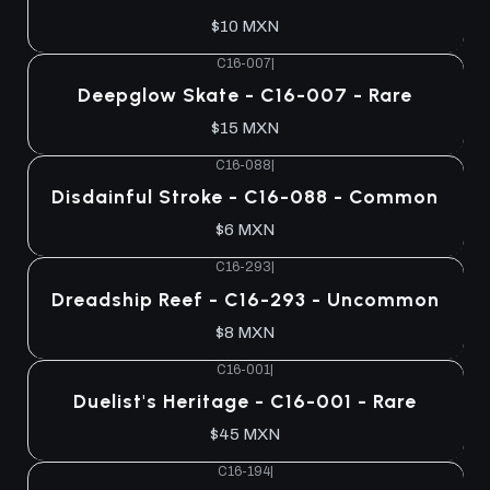
$10 MXN
C16-007
|
Agotado
Deepglow Skate - C16-007 - Rare
$15 MXN
C16-088
|
Agotado
Disdainful Stroke - C16-088 - Common
$6 MXN
C16-293
|
Agotado
Dreadship Reef - C16-293 - Uncommon
$8 MXN
C16-001
|
Agotado
Duelist's Heritage - C16-001 - Rare
$45 MXN
C16-194
|