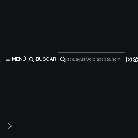
Sun & Moon: Hidden Fat
MENÚ
BUSCAR
Agotado
Agotado