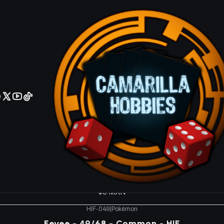
No olviden reportar sus depositos y transferencias por Whatsapp
es HIF
HIF-005
|
Pokémon
Scyther - 5/68 - Uncommon - HIF
$6 MXN
HIF-013
|
Pokémon
Staryu - 13/68 - Common - HIF
$8 MXN
HIF-037
|
Pokémon
Cubone - 37/68 - Common - HIF
$6 MXN
HIF-049
|
Pokémon
Eevee - 49/68 - Common - HIF