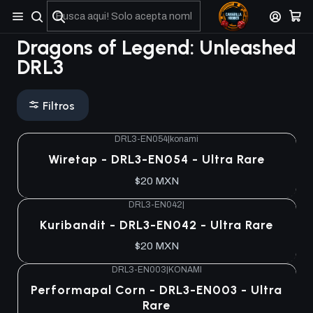
No olviden reportar sus depositos y transferencias por Whatsapp
Dragons of Legend: Unleashed
DRL3
Filtros
DRL3-EN054
|
konami
Wiretap - DRL3-EN054 - Ultra Rare
$20 MXN
DRL3-EN042
|
Kuribandit - DRL3-EN042 - Ultra Rare
$20 MXN
DRL3-EN003
|
KONAMI
Performapal Corn - DRL3-EN003 - Ultra
Rare