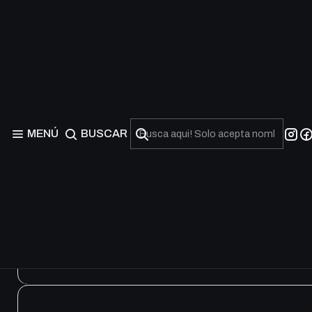
Heroclix
B
MENÚ
BUSCAR
H