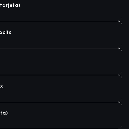
tarjeta)
oclix
ix
ta)