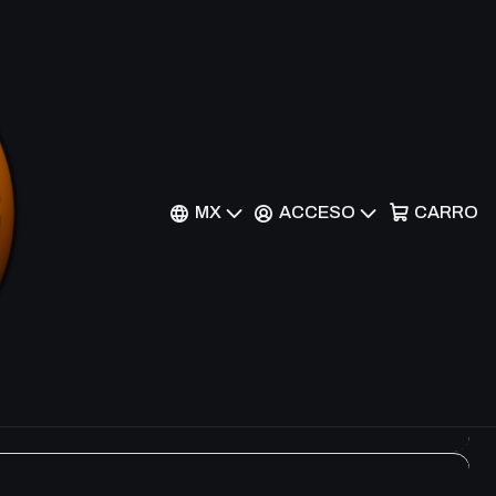
Filtros
ix
MX
ACCESO
CARRO
x
ix