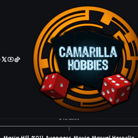
No olviden reportar sus depositos y transferencias por Whatsapp
|
ucky Barnes #017 Avengers Movie Marvel Herocl
$30 MXN
|
Frost Giant #005 Avengers Movie Marvel Herocli
$35 MXN
|
ydra Soldier #002 Avengers Movie Marvel Herocl
$45 MXN
|
Maria Hill #011 Avengers Movie Marvel Heroclix