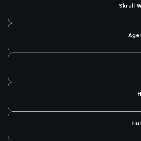
Skrull 
Agotado
Agen
Agotado
Agotado
H
Agotado
Hul