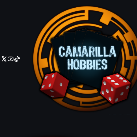
No olviden reportar sus depositos y transferencias por Whatsapp
)
C20-221
|
WOTC
Mercurial Chemister - C20-221 - Rare
$10 MXN
VOLVER ARRIBA