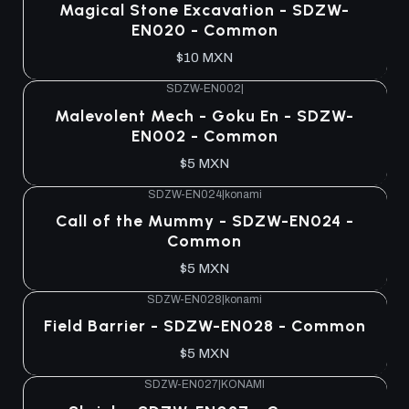
Magical Stone Excavation - SDZW-
EN020 - Common
$10 MXN
SDZW-EN002
|
Malevolent Mech - Goku En - SDZW-
EN002 - Common
$5 MXN
SDZW-EN024
|
konami
Call of the Mummy - SDZW-EN024 -
Common
$5 MXN
SDZW-EN028
|
konami
Field Barrier - SDZW-EN028 - Common
$5 MXN
SDZW-EN027
|
KONAMI
Agotado