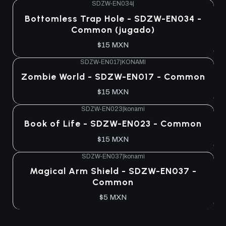
SDZW-EN034
|
Agotado
Bottomless Trap Hole - SDZW-EN034 -
Common (jugado)
$15 MXN
SDZW-EN017
|
KONAMI
Agotado
Zombie World - SDZW-EN017 - Common
$15 MXN
SDZW-EN023
|
konami
Agotado
Book of Life - SDZW-EN023 - Common
$15 MXN
SDZW-EN037
|
konami
Agotado
Magical Arm Shield - SDZW-EN037 -
Common
$5 MXN