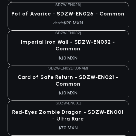
SDZW-EN026
|
Agotado
Pot of Avarice - SDZW-EN026 - Common
$20 MXN
desde
SDZW-EN032
|
Agotado
Imperial Iron Wall - SDZW-EN032 -
Common
$10 MXN
SDZW-EN021
|
KONAMI
Agotado
Card of Safe Return - SDZW-EN021 -
Common
$10 MXN
SDZW-EN001
|
Agotado
Red-Eyes Zombie Dragon - SDZW-EN001
- Ultra Rare
$70 MXN