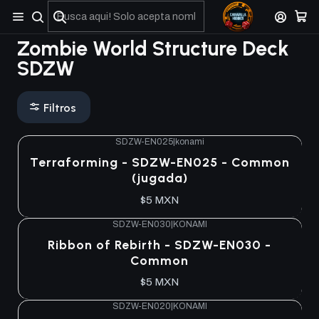
No olviden reportar sus depositos y transferencias por Whatsapp
Zombie World Structure Deck
SDZW
Filtros
SDZW-EN025
|
konami
Terraforming - SDZW-EN025 - Common
(jugada)
$5 MXN
SDZW-EN030
|
KONAMI
Ribbon of Rebirth - SDZW-EN030 -
Common
$5 MXN
SDZW-EN020
|
KONAMI