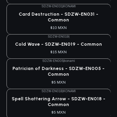
SDZW-EN031
|
KONAMI
Agotado
Card Destruction - SDZW-EN031 -
Common
$10 MXN
SDZW-EN019
|
Agotado
Cold Wave - SDZW-EN019 - Common
$15 MXN
SDZW-EN005
|
konami
Agotado
Patrician of Darkness - SDZW-EN005 -
Common
$5 MXN
SDZW-EN018
|
KONAMI
Agotado
Spell Shattering Arrow - SDZW-EN018 -
Common
$5 MXN