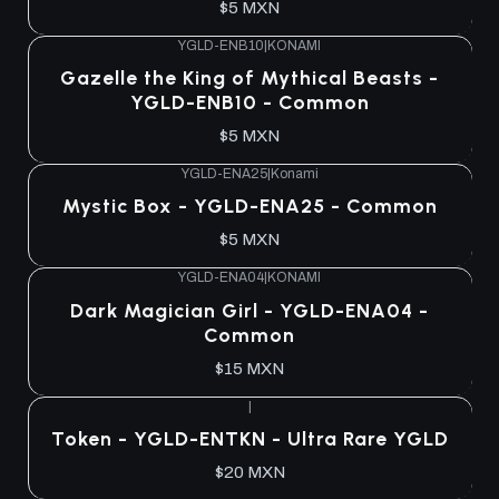
$5 MXN
YGLD-ENB10
|
KONAMI
Gazelle the King of Mythical Beasts -
YGLD-ENB10 - Common
$5 MXN
YGLD-ENA25
|
Konami
Mystic Box - YGLD-ENA25 - Common
$5 MXN
YGLD-ENA04
|
KONAMI
Agotado
Dark Magician Girl - YGLD-ENA04 -
Common
$15 MXN
|
Agotado
Token - YGLD-ENTKN - Ultra Rare YGLD
$20 MXN