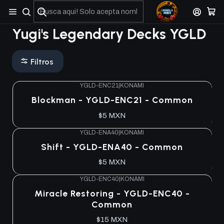
No olviden reportar sus depositos y transferencias por Whatsapp
Yugi's Legendary Decks YGLD
Filtros
YGLD-ENC21
|
KONAMI
Blockman - YGLD-ENC21 - Common
$5 MXN
YGLD-ENA40
|
KONAMI
Shift - YGLD-ENA40 - Common
$5 MXN
YGLD-ENC40
|
KONAMI
Miracle Restoring - YGLD-ENC40 -
Common
$15 MXN