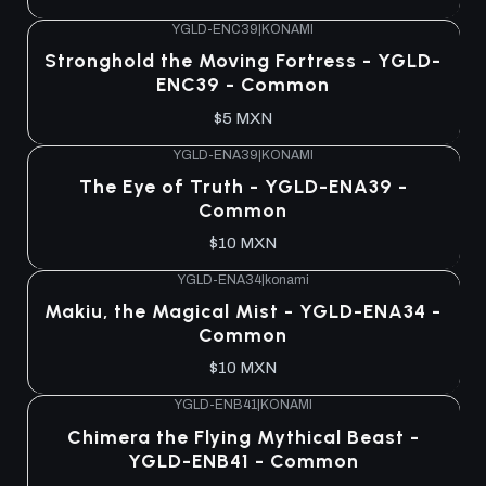
YGLD-ENC39
|
KONAMI
Stronghold the Moving Fortress - YGLD-
ENC39 - Common
$5 MXN
YGLD-ENA39
|
KONAMI
The Eye of Truth - YGLD-ENA39 -
Common
$10 MXN
YGLD-ENA34
|
konami
Makiu, the Magical Mist - YGLD-ENA34 -
Common
$10 MXN
YGLD-ENB41
|
KONAMI
Chimera the Flying Mythical Beast -
YGLD-ENB41 - Common