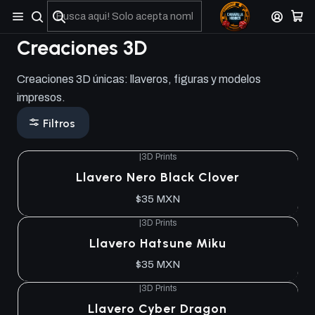
No olviden reportar sus depositos y transferencias por Whatsapp
Creaciones 3D
Creaciones 3D únicas: llaveros, figuras y modelos
impresos.
Filtros
|
3D Prints
Llavero Nero Black Clover
$35 MXN
|
3D Prints
Llavero Hatsune Miku
$35 MXN
|
3D Prints
Llavero Cyber Dragon