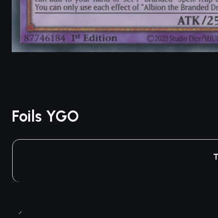
Foils YGO
T