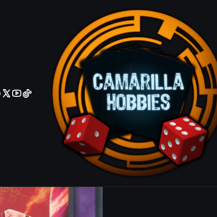
No olviden reportar sus depositos y transferencias por Whatsapp
Albion the 
EN033 - Ult
|
Mostrar stock de ubicacio
COMPARTIR ESTE PRODUCTO