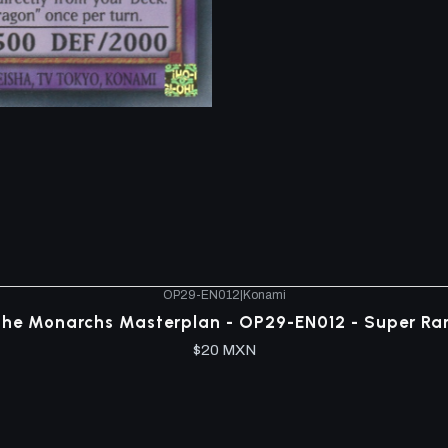
OP29-EN012
|
Konami
he Monarchs Masterplan - OP29-EN012 - Super Ra
$20 MXN