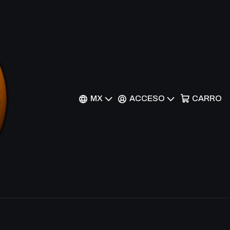
Branded Dragon - LIOV-
ra Rare
MX
ACCESO
CARRO
nes