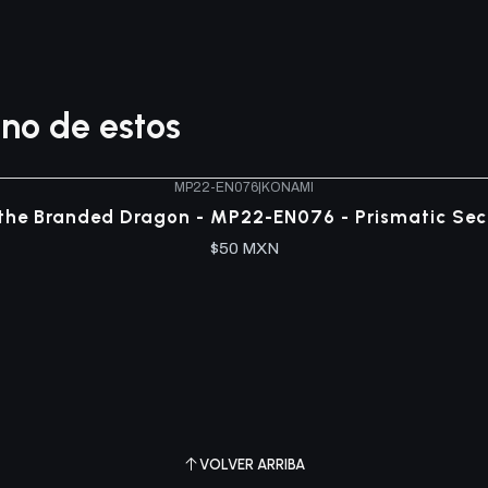
no de estos
MP22-EN076
|
KONAMI
the Branded Dragon - MP22-EN076 - Prismatic Sec
$50 MXN
VOLVER ARRIBA