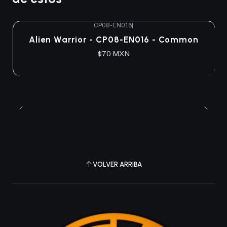
CP08-EN016
|
Agotado
Alien Warrior - CP08-EN016 - Common
$70 MXN
VOLVER ARRIBA