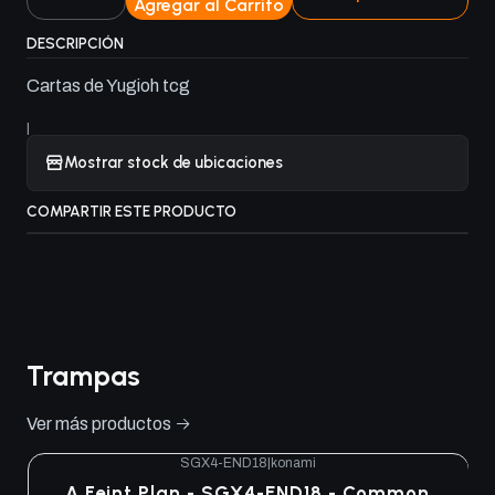
Agregar al Carrito
Cantidad
DESCRIPCIÓN
Cartas de Yugioh tcg
|
Mostrar stock de ubicaciones
COMPARTIR ESTE PRODUCTO
Trampas
Ver más productos
SGX4-END18
|
konami
A Feint Plan - SGX4-END18 - Common