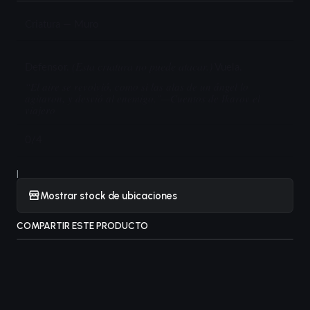
Criatura — Muro
(Esta criatura no puede atacar.)
Defensor.
Vuela.
“El aire se revolvió, como si las alas de un ángel lo
agitaron, y desvió al enemigo.”—Cuentos de Ikarov el
viajero
0/4
|
Mostrar stock de ubicaciones
COMPARTIR ESTE PRODUCTO