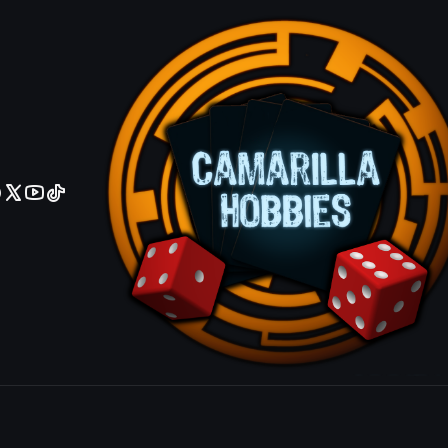
No olviden reportar sus depositos y transferencias por Whatsapp
Attack Refl
Common
IDIOMA
Ingles
Español
|
Mostrar stock de ubicacio
COMPARTIR ESTE PRODUCTO