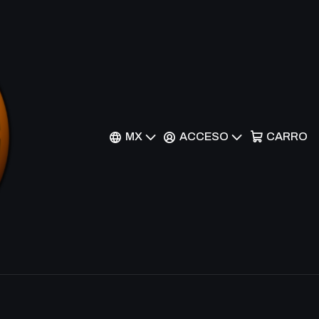
ector Unit - SOI-EN051 -
MX
ACCESO
CARRO
nes