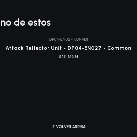
no de estos
DP04-EN027
|
KONAMI
Attack Reflector Unit - DP04-EN027 - Common
$10 MXN
VOLVER ARRIBA