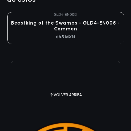
GLD4-EN005
|
Agotado
Beastking of the Swamps - GLD4-EN005 -
Common
$45 MXN
VOLVER ARRIBA