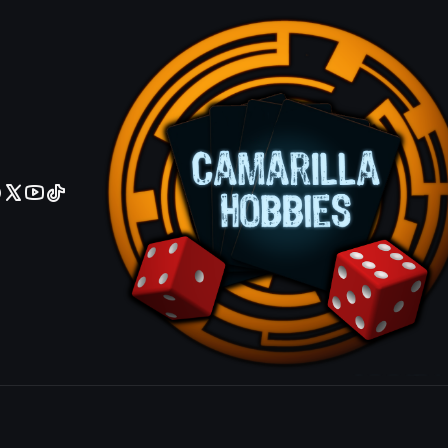
No olviden reportar sus depositos y transferencias por Whatsapp
Black Illus
Secret Rare
|
Mostrar stock de ubicacio
COMPARTIR ESTE PRODUCTO