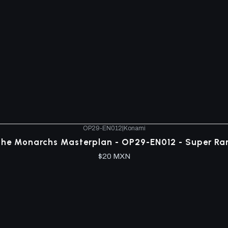
OP29-EN012
|
Konami
he Monarchs Masterplan - OP29-EN012 - Super Ra
$20 MXN