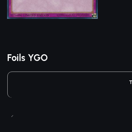
Foils YGO
T