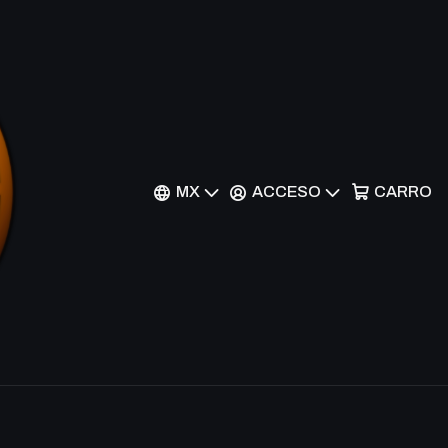
ion - YGLD-ENC00 -
 Limited Edition
MX
ACCESO
CARRO
nes