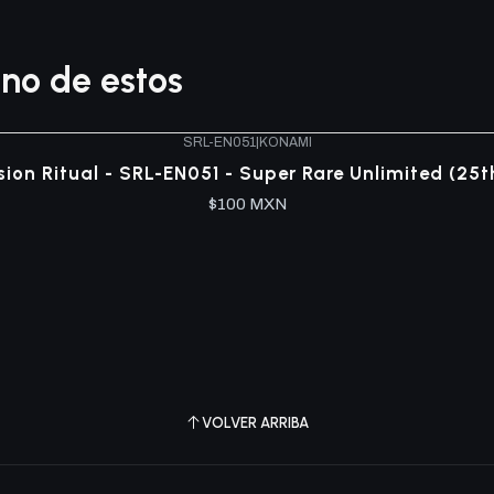
no de estos
SRL-EN051
|
KONAMI
usion Ritual - SRL-EN051 - Super Rare Unlimited (25t
$100 MXN
VOLVER ARRIBA