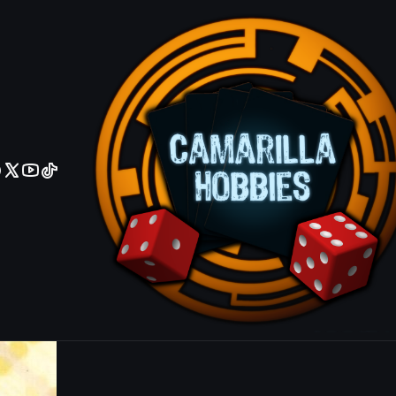
No olviden reportar sus depositos y transferencias por Whatsapp
Buoyant Beh
E063 - C
|
Mostrar stock de ubicacio
COMPARTIR ESTE PRODUCTO