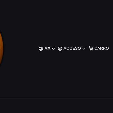
avior, Silica - SAO/S51-
MX
ACCESO
CARRO
nes