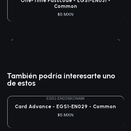
One-Time Passcode - EGS1-EN031 -
Common
$5 MXN
También podría interesarte uno
de estos
EGS1-EN029
|
KONAMI
Agotado
Card Advance - EGS1-EN029 - Common
$5 MXN