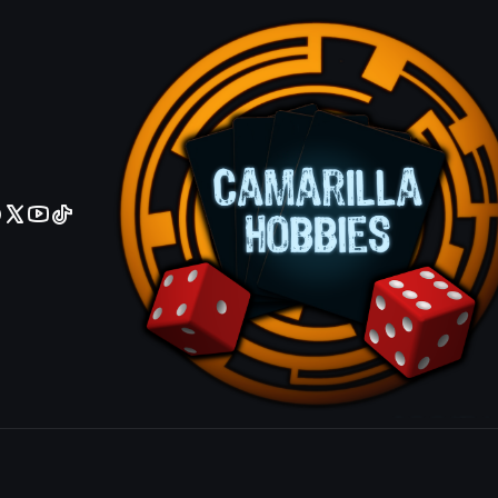
No olviden reportar sus depositos y transferencias por Whatsapp
Cloudian - 
EN013 - C
IDIOMA
Ingles
Español
|
Mostrar stock de ubicacio
COMPARTIR ESTE PRODUCTO