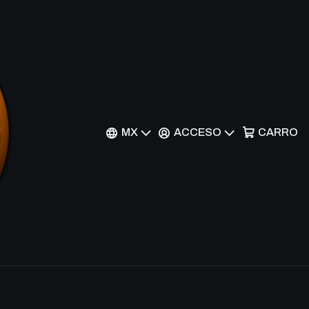
Turbulence - GLAS-
ommon
MX
ACCESO
CARRO
nes